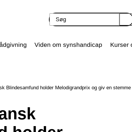
ådgivning
Viden om synshandicap
Kurser o
k Blindesamfund holder Melodigrandprix og giv en stemme ti
Dansk