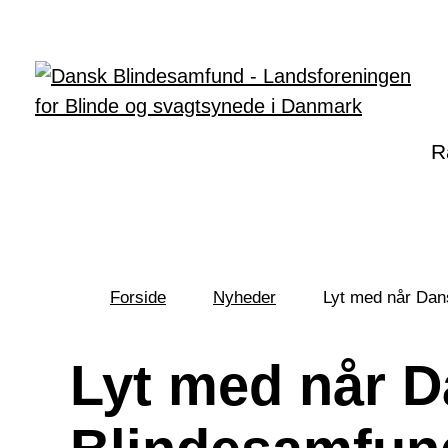
Gå til hovedindhold
R
Forside
Nyheder
Lyt med når Dans
Du
er
her:
Lyt med når 