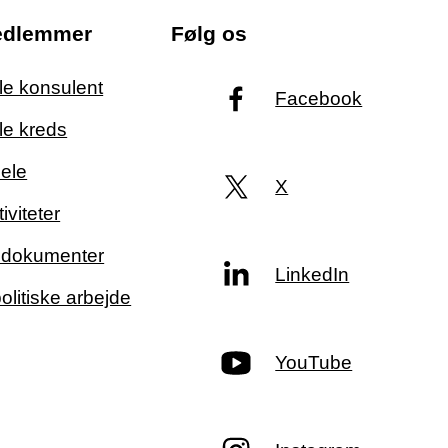
edlemmer
Følg os
ale konsulent
Facebook
le kreds
ele
X
iviteter
g dokumenter
LinkedIn
politiske arbejde
YouTube