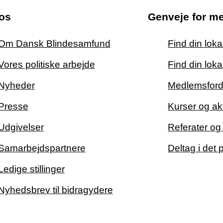
os
Genveje for m
Om Dansk Blindesamfund
Find din lok
Vores politiske arbejde
Find din loka
Nyheder
Medlemsford
Presse
Kurser og akt
Udgivelser
Referater o
Samarbejdspartnere
Deltag i det 
Ledige stillinger
Nyhedsbrev til bidragydere