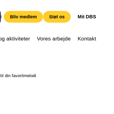
Mit DBS
Bliv medlem
Støt os
g aktiviteter
Vores arbejde
Kontakt
l din favoritmelodi