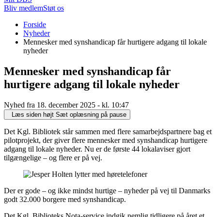
Bliv medlem
Støt os
Du
Forside
er
Nyheder
her:
Mennesker med synshandicap får hurtigere adgang til lokale
nyheder
Mennesker med synshandicap får
hurtigere adgang til lokale nyheder
Nyhed fra 18. december 2025 - kl. 10:47
Læs siden højt
Sæt oplæsning på pause
Det Kgl. Bibliotek står sammen med flere samarbejdspartnere bag et
pilotprojekt, der giver flere mennesker med synshandicap hurtigere
adgang til lokale nyheder. Nu er de første 44 lokalaviser gjort
tilgængelige – og flere er på vej.
Der er gode – og ikke mindst hurtige – nyheder på vej til Danmarks
godt 32.000 borgere med synshandicap.
Det Kgl. Biblioteks Nota-service indgik nemlig tidligere på året et