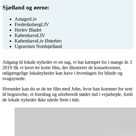
Sjælland og øerne:
AmagerLiv
FrederiksbergLIV
Herlev Bladet
KøbenhavnLIV
KøbenhavnLiv Østerbro
Ugeavisen Nordsjælland
Adgang til lokale nyheder er en sag, vi har kæmpet for i mange år. I
2019 fik vi lavet tre korte film, der illustrerer de konsekvenser,
utilgængelige lokalnyheder kan have i hverdagen for blinde og
svagsynede.
Herunder kan du se de tre film med John, hvor han kommer for sent
til begravelse, et foredrag og uforberedt støder ind i vejarbejde, fordi
de lokale nyheder ikke nåede frem i tide.