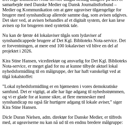
samarbejde med Danske Medier og Dansk Journalistforbund –
Medier og Kommunikation om at gøre ugeaviser tilgængelige for
brugere med synshandicap allerede samme dag, som avisen udgives.
Det sker ved, at avisen behandles af et digitalt system, der kan læse
avisen op for brugeren med syntetisk tale.
Nu kan de første 44 lokalaviser tilgås som lydaviser af
synshandicappede brugere af Det Kgl. Biblioteks Nota-service. Det
er forventningen, at mere end 100 lokalaviser vil blive en del af
projektet i 2026.
Kira Stine Hansen, vicedirektør og ansvarlig for Det Kgl. Biblioteks
Nota-service, er meget glad for nu at kunne tilbyde aktuel lokal
nyhedsformidling til en målgruppe, der har haft vanskeligt ved at
tilgå lokalstoffet:
”Lokal nyhedsformidling er en hjørnesten i vores demokratiske
samfund. Det er vigtigt, at alle har lige adgang til nyhedsstrømmen,
og vi er glade for at kunne sikre, at flere mennesker med
synshandicap nu også får hurtigere adgang til lokale aviser,” siger
Kira Stine Hansen.
Dicle Duran Nielsen, adm. direktør for Danske Medier, er tilfreds
med, at ugeaviserne nu kan nå ud til en endnu bredere målgruppe: