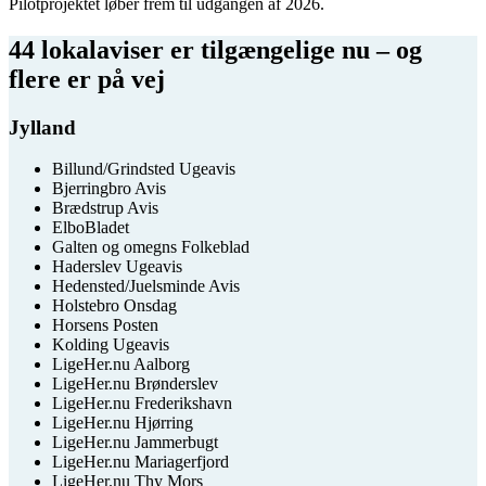
Pilotprojektet løber frem til udgangen af 2026.
44 lokalaviser er tilgængelige nu – og
flere er på vej
Jylland
Billund/Grindsted Ugeavis
Bjerringbro Avis
Brædstrup Avis
ElboBladet
Galten og omegns Folkeblad
Haderslev Ugeavis
Hedensted/Juelsminde Avis
Holstebro Onsdag
Horsens Posten
Kolding Ugeavis
LigeHer.nu Aalborg
LigeHer.nu Brønderslev
LigeHer.nu Frederikshavn
LigeHer.nu Hjørring
LigeHer.nu Jammerbugt
LigeHer.nu Mariagerfjord
LigeHer.nu Thy Mors