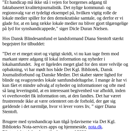
"Et handicap må ikke stå i vejen for borgernes adgang til
faktabaseret kvalitetsjournalistik. Det nylige kommunal- og
regionsvalg var et tydeligt eksempel på, hvilken vigtig rolle de
lokale medier spiller for den demokratiske samtale, og derfor er vi
glade for, at en lang række lokale medier nu bliver gjort tilgængelige
på lyd for synshandicappede," siger Dicle Duran Nielsen.
Hos Dansk Blindesamfund er landsformand Diana Stentoft stærkt
begejstret for tilbuddet:
”Det er et meget stort og vigtigt skridt, vi nu kan tage frem mod
markant større adgang til lokal information og nyheder i
lokalsamfundet. Jeg er ligeledes meget glad for den store velvilje og
opbakning, vi har mødt hos både Det Kgl. Bibliotek, Dansk
Journalistforbund og Danske Medier. Det skaber større lighed for
blinde og svagsynedes lokale samfundsdeltagelse. I mange år har vi
kun fået et mindre udvalg af nyheder og informationer og ofte med
så lang leveringstid, at en interessant begivenhed var afholdt, inden
vi overhovedet fik information om, at den fandtes. Det har været
frustrerende ikke at være orienteret om de forhold, der gør sig
gældende i det nærmiljø, hvor vi lever vores liv, ” siger Diana
Stentoft.
Brugere med synshandicap kan tilgå lydaviserne via Det Kgl.
Biblioteks Nota-services apps og hjemmeside,
nota.dk
.