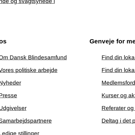
os
Genveje for m
Om Dansk Blindesamfund
Find din lok
Vores politiske arbejde
Find din loka
Nyheder
Medlemsford
Presse
Kurser og akt
Udgivelser
Referater o
Samarbejdspartnere
Deltag i det 
Ledige stillinger