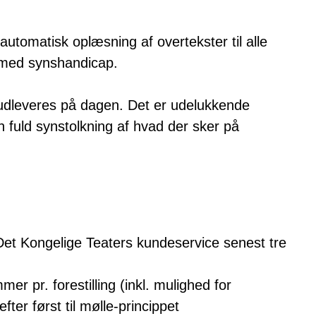
automatisk oplæsning af overtekster til alle
m med synshandicap.
 udleveres på dagen. Det er udelukkende
n fuld synstolkning af hvad der sker på
il Det Kongelige Teaters kundeservice senest tre
mmer pr. forestilling (inkl. mulighed for
ter først til mølle-princippet