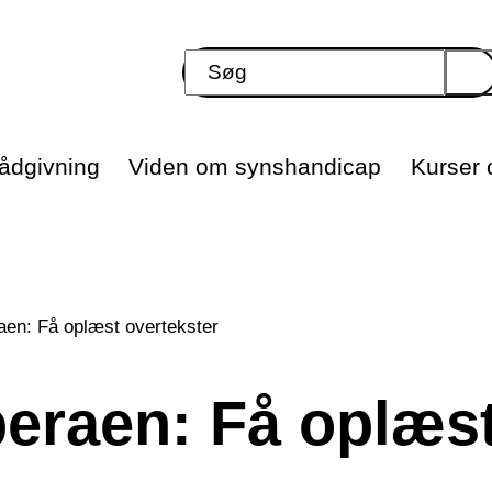
ådgivning
Viden om synshandicap
Kurser o
raen: Få oplæst overtekster
peraen: Få oplæs