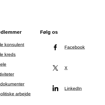
edlemmer
Følg os
ale konsulent
Facebook
le kreds
ele
X
iviteter
g dokumenter
LinkedIn
politiske arbejde