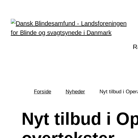
Gå til hovedindhold
R
Forside
Nyheder
Nyt tilbud i Ope
Du
er
her:
Nyt tilbud i O