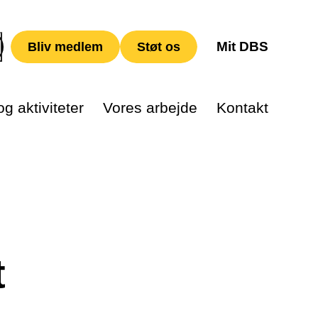
Mit DBS
Bliv medlem
Støt os
g aktiviteter
Vores arbejde
Kontakt
t