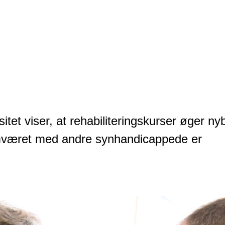
tet viser, at rehabiliteringskurser øger ny
 samværet med andre synhandicappede er