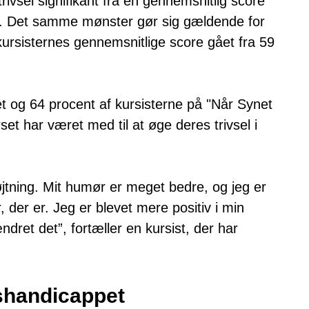
ivsel signifikant fra en gennemsnitlig score
set. Det samme mønster gør sig gældende for
 kursisternes gennemsnitlige score gået fra 59
t og 64 procent af kursisterne på "Når Synet
rset har været med til at øge deres trivsel i
øjtning. Mit humør er meget bedre, og jeg er
, der er. Jeg er blevet mere positiv i min
ndret det”, fortæller en kursist, der har
shandicappet