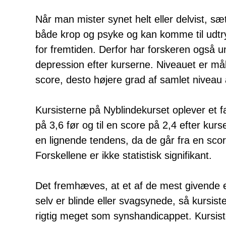
Når man mister synet helt eller delvist, sæt
både krop og psyke og kan komme til udtry
for fremtiden. Derfor har forskeren også u
depression efter kurserne. Niveauet er mål
score, desto højere grad af samlet niveau 
Kursisterne på Nyblindekurset oplever et f
på 3,6 før og til en score på 2,4 efter kurs
en lignende tendens, da de går fra en score
Forskellene er ikke statistisk signifikant.
Det fremhæves, at et af de mest givende e
selv er blinde eller svagsynede, så kursis
rigtig meget som synshandicappet. Kursist