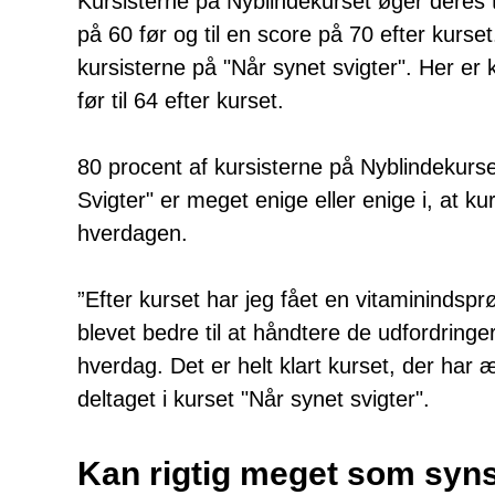
Kursisterne på Nyblindekurset øger deres tr
på 60 før og til en score på 70 efter kur
kursisterne på "Når synet svigter". Her er
før til 64 efter kurset.
80 procent af kursisterne på Nyblindekurse
Svigter" er meget enige eller enige i, at ku
hverdagen.
”Efter kurset har jeg fået en vitaminindspr
blevet bedre til at håndtere de udfordringer
hverdag. Det er helt klart kurset, der har æ
deltaget i kurset "Når synet svigter".
Kan rigtig meget som syn