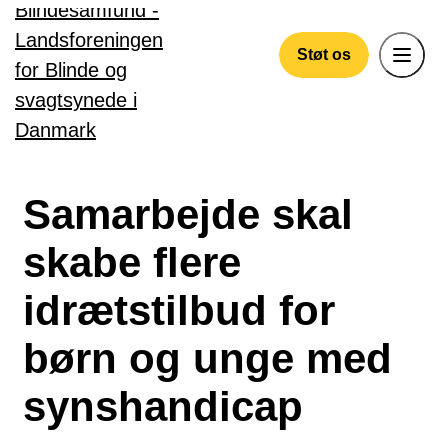
Gå til hovedindhold
Støt os
Samarbejde skal
skabe flere
idrætstilbud for
børn og unge med
synshandicap