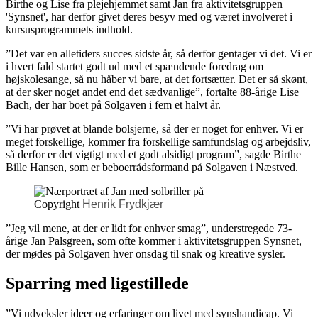
Birthe og Lise fra plejehjemmet samt Jan fra aktivitetsgruppen
'Synsnet', har derfor givet deres besyv med og været involveret i
kursusprogrammets indhold.
”Det var en alletiders succes sidste år, så derfor gentager vi det. Vi er
i hvert fald startet godt ud med et spændende foredrag om
højskolesange, så nu håber vi bare, at det fortsætter. Det er så skønt,
at der sker noget andet end det sædvanlige”, fortalte 88-årige Lise
Bach, der har boet på Solgaven i fem et halvt år.
”Vi har prøvet at blande bolsjerne, så der er noget for enhver. Vi er
meget forskellige, kommer fra forskellige samfundslag og arbejdsliv,
så derfor er det vigtigt med et godt alsidigt program”, sagde Birthe
Bille Hansen, som er beboerrådsformand på Solgaven i Næstved.
Copyright
Henrik Frydkjær
”Jeg vil mene, at der er lidt for enhver smag”, understregede 73-
årige Jan Palsgreen, som ofte kommer i aktivitetsgruppen Synsnet,
der mødes på Solgaven hver onsdag til snak og kreative sysler.
Sparring med ligestillede
”Vi udveksler ideer og erfaringer om livet med synshandicap. Vi