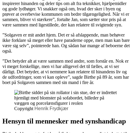
inspirerer hinanden og deler tips om alt fra teknikker, hjælpemidler
og gode lydbøger. Vi snakker også om, hvad der sker i byen og
prøver at overbevise kommunen om bedre tilgængelighed. Når vi er
sammen, bliver vi stærkere”, fortalte Jan, som sætter stor pris på at
være sammen med ligestillede, der kan relatere til svigtende syn.
”Solgaven er mit andet hjem. Det er så afslappende, man behøver
ikke forklare så meget eller have paraderne oppe, men man kan bare
være sig selv”, pointerede han. Og sådan har mange af beboerne det
også.
”Det betyder alt at være sammen med andre, som forstår en. Nok er
vi meget forskellige, men vi har alligevel det til fælles, at vi ser
dårligt. Det betyder, at vi nemmere kan relatere til hinandens liv og
de udfordringer, som vi kan opleve”, sagde Birthe på 89 år, som har
boet på Solgaven sammen med sin mand i fire år.
Copyright
Henrik Frydkjær
Hensyn til mennesker med synshandicap