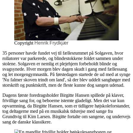
Copyright
Henrik Frydkjær
35 personer havde fundet vej til fællesrummet på Solgaven, hvor
rollatorer var parkerede, og blindestokkene foldet sammen under
stolene. Solgaven er nemlig et plejehjem forbeholdt blinde og
svagsynede. Hver morgen blev dagen skudt i gang med fællessang
og let morgengymnastik. På førstedagen startede de ud med at synge
'Nu falmer skoven trindt om land', så der blev uddelt sangbøger med
storskrift og punktskrift, men de fleste kunne dog sangen udenad.
Dagens første foredragsholder Birgitte Hansen spillede på klaver,
frivillige sang for, og beboerne istemte gladeligt. Men det var kun
opvarmning, da Birgitte Hansen, som er tidligere højskoleforstander,
tog deltagerne med på en musikalsk tidsrejse med sange fra
Grundtvig til Kim Larsen. Birgitte fortalte om sangene, og undervejs
sang de danske klassikere.