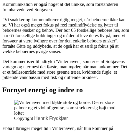
Kommunikation er også noget af det unikke, som forstanderen
fremhævede ved Solgaven.
”Vi snakker og kommunikerer rigtig meget, når beboerne ikke kan
se. Vi har også meget fokus på reel medindflydelse og lytter til
beboernes ønsker og behov. Der bor 65 forskellige beboere her, som
har 65 forskellige holdninger og måder at leve deres liv på, men vi
forsøger at være lydhøre over for den enkelte beboers ønsker”,
fortalte Gitte og uddybede, at de også har et særligt fokus på at
vække beboernes øvrige sanser.
Det kommer især til udtryk i 'Vinterhaven', som er et af Solgavens
vartegn og nærmest det første, man møder, når man ankommer. Det
er et fællesområde med store grønne træer, kvidrende fugle, et
piblende vandbassin med fisk og duftende orkideer.
Fornyet energi og indre ro
Copyright
Henrik Frydkjær
Ebba tilbringer meget tid i Vinterhaven, når hun kommer på