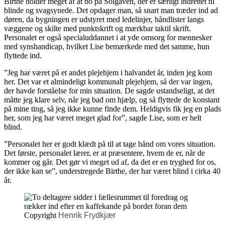
Birthe holder meget af at bo på Solgaven, der er særligt indrettet til
blinde og svagsynede. Det opdager man, så snart man træder ind ad
døren, da bygningen er udstyret med ledelinjer, håndlister langs
væggene og skilte med punktskrift og mærkbar taktil skrift.
Personalet er også specialuddannet i at yde omsorg for mennesker
med synshandicap, hvilket Lise bemærkede med det samme, hun
flyttede ind.
”Jeg har været på et andet plejehjem i halvandet år, inden jeg kom
her. Det var et almindeligt kommunalt plejehjem, så der var ingen,
der havde forståelse for min situation. De sagde ustandseligt, at det
måtte jeg klare selv, når jeg bad om hjælp, og så flyttede de konstant
på mine ting, så jeg ikke kunne finde dem. Heldigvis fik jeg en plads
her, som jeg har været meget glad for”, sagde Lise, som er helt
blind.
”Personalet her er godt klædt på til at tage hånd om vores situation.
Det første, personalet lærer, er at præsentere, hvem de er, når de
kommer og går. Det gør vi meget ud af, da det er en tryghed for os,
der ikke kan se”, understregede Birthe, der har været blind i cirka 40
år.
Copyright
Henrik Frydkjær