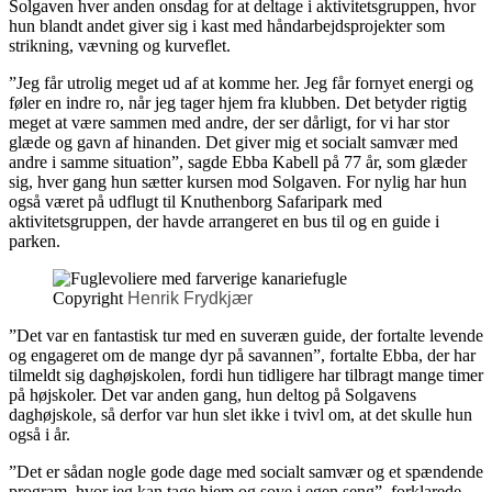
Solgaven hver anden onsdag for at deltage i aktivitetsgruppen, hvor
hun blandt andet giver sig i kast med håndarbejdsprojekter som
strikning, vævning og kurveflet.
”Jeg får utrolig meget ud af at komme her. Jeg får fornyet energi og
føler en indre ro, når jeg tager hjem fra klubben. Det betyder rigtig
meget at være sammen med andre, der ser dårligt, for vi har stor
glæde og gavn af hinanden. Det giver mig et socialt samvær med
andre i samme situation”, sagde Ebba Kabell på 77 år, som glæder
sig, hver gang hun sætter kursen mod Solgaven. For nylig har hun
også været på udflugt til Knuthenborg Safaripark med
aktivitetsgruppen, der havde arrangeret en bus til og en guide i
parken.
Copyright
Henrik Frydkjær
”Det var en fantastisk tur med en suveræn guide, der fortalte levende
og engageret om de mange dyr på savannen”, fortalte Ebba, der har
tilmeldt sig daghøjskolen, fordi hun tidligere har tilbragt mange timer
på højskoler. Det var anden gang, hun deltog på Solgavens
daghøjskole, så derfor var hun slet ikke i tvivl om, at det skulle hun
også i år.
”Det er sådan nogle gode dage med socialt samvær og et spændende
program, hvor jeg kan tage hjem og sove i egen seng”, forklarede