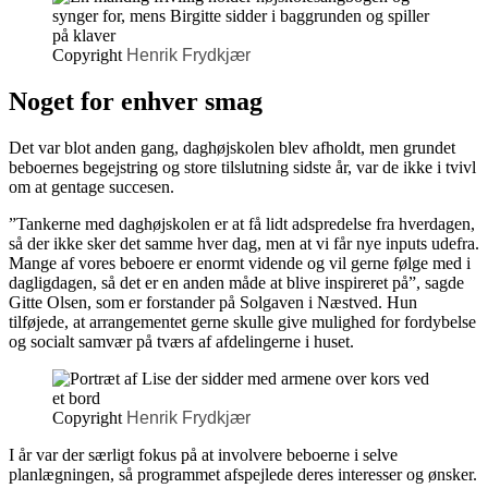
Copyright
Henrik Frydkjær
Noget for enhver smag
Det var blot anden gang, daghøjskolen blev afholdt, men grundet
beboernes begejstring og store tilslutning sidste år, var de ikke i tvivl
om at gentage succesen.
”Tankerne med daghøjskolen er at få lidt adspredelse fra hverdagen,
så der ikke sker det samme hver dag, men at vi får nye inputs udefra.
Mange af vores beboere er enormt vidende og vil gerne følge med i
dagligdagen, så det er en anden måde at blive inspireret på”, sagde
Gitte Olsen, som er forstander på Solgaven i Næstved. Hun
tilføjede, at arrangementet gerne skulle give mulighed for fordybelse
og socialt samvær på tværs af afdelingerne i huset.
Copyright
Henrik Frydkjær
I år var der særligt fokus på at involvere beboerne i selve
planlægningen, så programmet afspejlede deres interesser og ønsker.