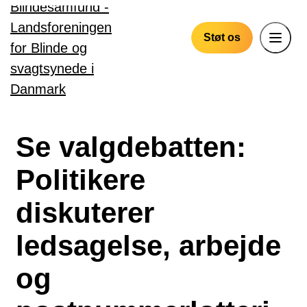
Gå til hovedindhold
Støt os
Se valgdebatten:
Politikere
diskuterer
ledsagelse, arbejde
og