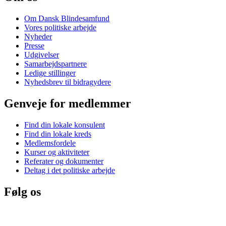
Om Dansk Blindesamfund
Vores politiske arbejde
Nyheder
Presse
Udgivelser
Samarbejdspartnere
Ledige stillinger
Nyhedsbrev til bidragydere
Genveje for medlemmer
Find din lokale konsulent
Find din lokale kreds
Medlemsfordele
Kurser og aktiviteter
Referater og dokumenter
Deltag i det politiske arbejde
Følg os