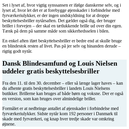
Set i lyset af, hvor vigtig synssansen er ifølge danskerne selv, og i
lyset af, hvor let det er at forebygge øjenskader i forbindelse med
fyrværkeriulykker, er der ingen undskyldning for at droppe
beskyttelsesbriller nytårsaften. Det gælder også dig, der bruger
briller i forvejen – der skal en tætlukkende brille ud over din egen.
Tænk på dem på samme måde som sikkerhedsselen i bilen.
En enkel aften iført beskyttelsesbriller er bedre end at skulle bruge
en blindestok resten af livet. Pas på jer selv og hinanden derude –
rigtig godt nytår.
Dansk Blindesamfund og Louis Nielsen
uddeler gratis beskyttelsesbriller
Fra den 11. til den 30. december – eller så længe lager haves – kan
du afhente gratis beskyttelsesbriller i landets Louis Nielsens
butikker. Brillerne kan bruges af både børn og voksne. Der er også
en version, som kan bruges over almindelige briller.
Formålet er at nedbringe antallet af øjenskader i forbindelse med
fyrværkeriulykker. Sidste nytår kom 192 personer i Danmark til
skade med fyrværkeri, og knap hver tredje skade var omkring
øjnene.