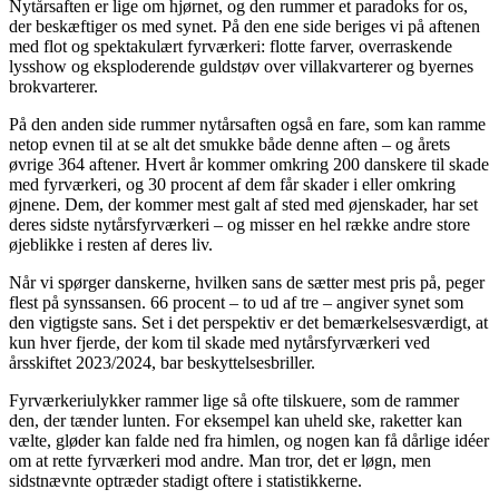
Nytårsaften er lige om hjørnet, og den rummer et paradoks for os,
der beskæftiger os med synet. På den ene side beriges vi på aftenen
med flot og spektakulært fyrværkeri: flotte farver, overraskende
lysshow og eksploderende guldstøv over villakvarterer og byernes
brokvarterer.
På den anden side rummer nytårsaften også en fare, som kan ramme
netop evnen til at se alt det smukke både denne aften – og årets
øvrige 364 aftener. Hvert år kommer omkring 200 danskere til skade
med fyrværkeri, og 30 procent af dem får skader i eller omkring
øjnene. Dem, der kommer mest galt af sted med øjenskader, har set
deres sidste nytårsfyrværkeri – og misser en hel række andre store
øjeblikke i resten af deres liv.
Når vi spørger danskerne, hvilken sans de sætter mest pris på, peger
flest på synssansen. 66 procent – to ud af tre – angiver synet som
den vigtigste sans. Set i det perspektiv er det bemærkelsesværdigt, at
kun hver fjerde, der kom til skade med nytårsfyrværkeri ved
årsskiftet 2023/2024, bar beskyttelsesbriller.
Fyrværkeriulykker rammer lige så ofte tilskuere, som de rammer
den, der tænder lunten. For eksempel kan uheld ske, raketter kan
vælte, gløder kan falde ned fra himlen, og nogen kan få dårlige idéer
om at rette fyrværkeri mod andre. Man tror, det er løgn, men
sidstnævnte optræder stadigt oftere i statistikkerne.