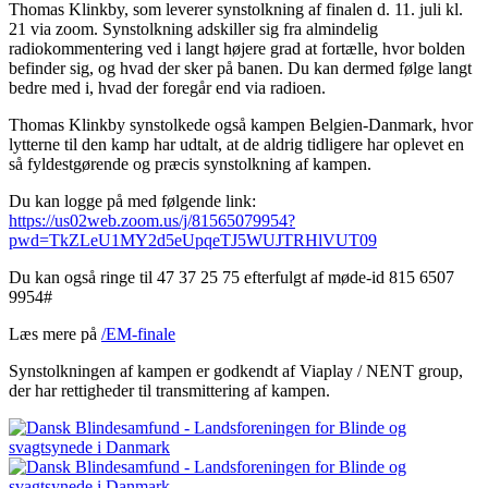
Thomas Klinkby, som leverer synstolkning af finalen d. 11. juli kl.
21 via zoom. Synstolkning adskiller sig fra almindelig
radiokommentering ved i langt højere grad at fortælle, hvor bolden
befinder sig, og hvad der sker på banen. Du kan dermed følge langt
bedre med i, hvad der foregår end via radioen.
Thomas Klinkby synstolkede også kampen Belgien-Danmark, hvor
lytterne til den kamp har udtalt, at de aldrig tidligere har oplevet en
så fyldestgørende og præcis synstolkning af kampen.
Du kan logge på med følgende link:
https://us02web.zoom.us/j/81565079954?
pwd=TkZLeU1MY2d5eUpqeTJ5WUJTRHlVUT09
Du kan også ringe til 47 37 25 75 efterfulgt af møde-id 815 6507
9954#
Læs mere på
/EM-finale
Synstolkningen af kampen er godkendt af Viaplay / NENT group,
der har rettigheder til transmittering af kampen.