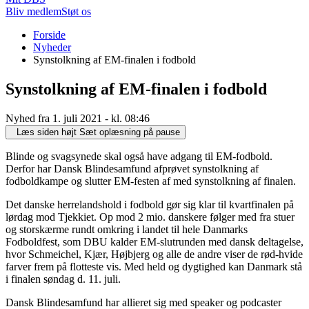
Bliv medlem
Støt os
Du
Forside
er
Nyheder
her:
Synstolkning af EM-finalen i fodbold
Synstolkning af EM-finalen i fodbold
Nyhed fra 1. juli 2021 - kl. 08:46
Læs siden højt
Sæt oplæsning på pause
Blinde og svagsynede skal også have adgang til EM-fodbold.
Derfor har Dansk Blindesamfund afprøvet synstolkning af
fodboldkampe og slutter EM-festen af med synstolkning af finalen.
Det danske herrelandshold i fodbold gør sig klar til kvartfinalen på
lørdag mod Tjekkiet. Op mod 2 mio. danskere følger med fra stuer
og storskærme rundt omkring i landet til hele Danmarks
Fodboldfest, som DBU kalder EM-slutrunden med dansk deltagelse,
hvor Schmeichel, Kjær, Højbjerg og alle de andre viser de rød-hvide
farver frem på flotteste vis. Med held og dygtighed kan Danmark stå
i finalen søndag d. 11. juli.
Dansk Blindesamfund har allieret sig med speaker og podcaster