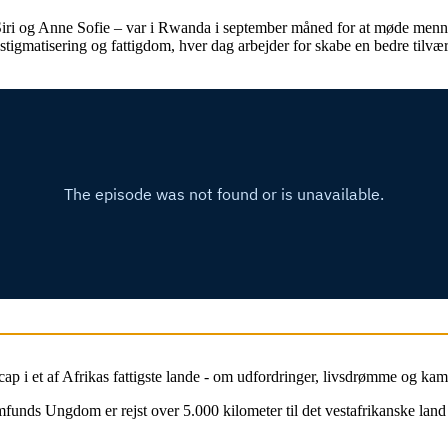
iri og Anne Sofie – var i Rwanda i september måned for at møde menne
igmatisering og fattigdom, hver dag arbejder for skabe en bedre tilv
ap i et af Afrikas fattigste lande - om udfordringer, livsdrømme og kam
nds Ungdom er rejst over 5.000 kilometer til det vestafrikanske land L