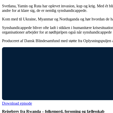
Svetlana, Yamin og Ruta har oplevet invasion, kup og krig. Med ét bli
andre for at klare sig, de er nemlig synshandicappede.
Kom med til Ukraine, Myanmar og Norduganda og hør hvordan de har 
Synshandicappede bliver ofte ladt i stikken i humanitære krisesituat
organisationer arbejder for at nødhjælpen også når synshandicappede 
Produceret af Dansk Blindesamfund med støtte fra Oplysningspuljen 
Download episode
Rejsebrev fra Rwanda – folkemord, forsoning og fællesskab