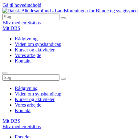
Gå til hovedindhold
Bliv medlem
Støt os
Mit DBS
Rådgivning
Viden om synshandicap
Kurser og aktiviteter
Vores arbejde
Kontakt
Rådgivning
Viden om synshandicap
Kurser og aktiviteter
Vores arbejde
Kontakt
Mit DBS
Bliv medlem
Støt os
Du
Forside