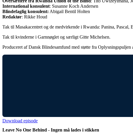
Oversættere fra Rwanda Union of the Blind
: Tito Uwizeyimana,
International konsulent
: Susanne Koch Andersen
Blindefaglig konsulent:
Abigail Bentil Holten
Redaktør
: Rikke Houd
Tak til Masakacentret og de medvirkende i Rwanda: Panina, Pascal, E
Tak til kvinderne i Garnnøglet og særligt Gitte Michelsen.
Produceret af Dansk Blindesamfund med støtte fra Oplysningspuljen 
Download episode
Leave No One Behind - Ingen må lades i stikken