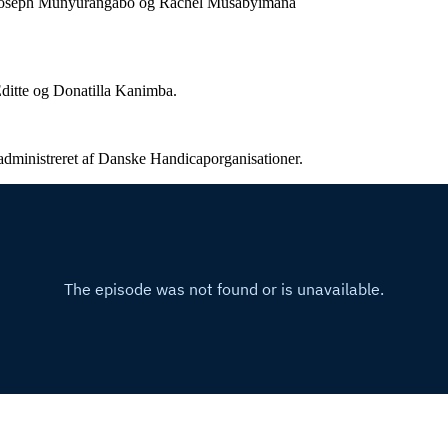
 Joseph Munyurangabo og Rachel Musabyimana
ditte og Donatilla Kanimba.
administreret af Danske Handicaporganisationer.