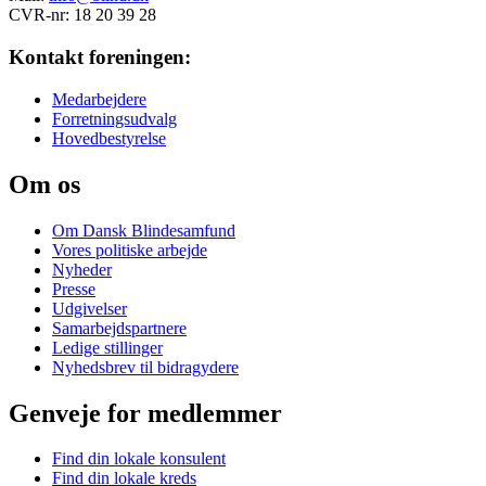
CVR-nr: 18 20 39 28
Kontakt foreningen:
Medarbejdere
Forretningsudvalg
Hovedbestyrelse
Om os
Om Dansk Blindesamfund
Vores politiske arbejde
Nyheder
Presse
Udgivelser
Samarbejdspartnere
Ledige stillinger
Nyhedsbrev til bidragydere
Genveje for medlemmer
Find din lokale konsulent
Find din lokale kreds