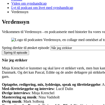
er
Viden om synshandicap
her:
Lyt til podcast om livet med synshandicap
Verdenssyn
Verdenssyn
Velkommen til Verdenssyn - en podcastserie med historier fra vores v
Spring direkte til ønsket episode
Spring til episode
Når jeg strikker
Misja Krenchel er kunstner og skal lave et strikket værk, men hun kan
Danmark. Og det kan Pascal, Editte og de andre deltagere på strikkeho
garn.
Optagelse, redigering, mix, lyddesign, speak og tilrettelæggelse
: A
Med-tilrettelæggelse og interview
: Lucif Dalin
Øvrige interviews
: Misja Krenchel
Masterering og musik
: Nina Vadsholt
Øvrig musik
: Mark Solborg