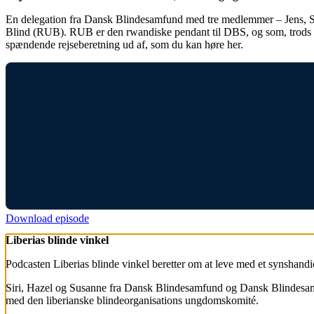
En delegation fra Dansk Blindesamfund med tre medlemmer – Jens, S
Blind (RUB). RUB er den rwandiske pendant til DBS, og som, trods st
spændende rejseberetning ud af, som du kan høre her.
Download episode
Liberias blinde vinkel
Podcasten Liberias blinde vinkel beretter om at leve med et synshandic
Siri, Hazel og Susanne fra Dansk Blindesamfund og Dansk Blindesamfu
med den liberianske blindeorganisations ungdomskomité.