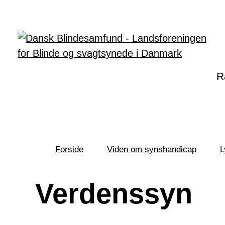
Gå til hovedindhold
R
Forside
Viden om synshandicap
L
Du
er
her:
Verdenssyn