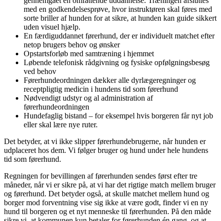
gennemgået en omfattende uddannelse. Træningen afsluttes
med en godkendelsesprøve, hvor instruktøren skal føres med
sorte briller af hunden for at sikre, at hunden kan guide sikkert
uden visuel hjælp.
En færdiguddannet førerhund, der er individuelt matchet efter
netop brugers behov og ønsker
Opstartsforløb med samtræning i hjemmet
Løbende telefonisk rådgivning og fysiske opfølgningsbesøg
ved behov
Førerhundeordningen dækker alle dyrlægeregninger og
receptpligtig medicin i hundens tid som førerhund
Nødvendigt udstyr og al administration af
førerhundeordningen
Hundefaglig bistand – for eksempel hvis borgeren får nyt job
eller skal lære nye ruter.
Det betyder, at vi ikke slipper førerhundebrugerne, når hunden er
udplaceret hos dem. Vi følger bruger og hund under hele hundens
tid som førerhund.
Regningen for bevillingen af førerhunden sendes først efter tre
måneder, når vi er sikre på, at vi har det rigtige match mellem bruger
og førerhund. Det betyder også, at skulle matchet mellem hund og
borger mod forventning vise sig ikke at være godt, finder vi en ny
hund til borgeren og et nyt menneske til førerhunden. På den måde
sikre vi, at kommunen kun betaler for førerhunden én gang, og at