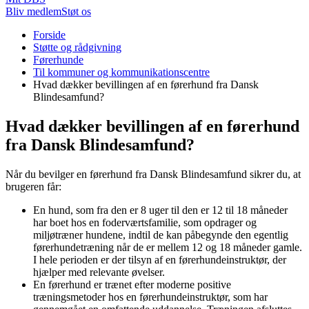
Bliv medlem
Støt os
Du
Forside
er
Støtte og rådgivning
her:
Førerhunde
Til kommuner og kommunikationscentre
Hvad dækker bevillingen af en førerhund fra Dansk
Blindesamfund?
Hvad dækker bevillingen af en førerhund
fra Dansk Blindesamfund?
Når du bevilger en førerhund fra Dansk Blindesamfund sikrer du, at
brugeren får:
En hund, som fra den er 8 uger til den er 12 til 18 måneder
har boet hos en foderværtsfamilie, som opdrager og
miljøtræner hundene, indtil de kan påbegynde den egentlig
førerhundetræning når de er mellem 12 og 18 måneder gamle.
I hele perioden er der tilsyn af en førerhundeinstruktør, der
hjælper med relevante øvelser.
En førerhund er trænet efter moderne positive
træningsmetoder hos en førerhundeinstruktør, som har