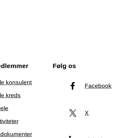
edlemmer
Følg os
ale konsulent
Facebook
le kreds
ele
X
iviteter
g dokumenter