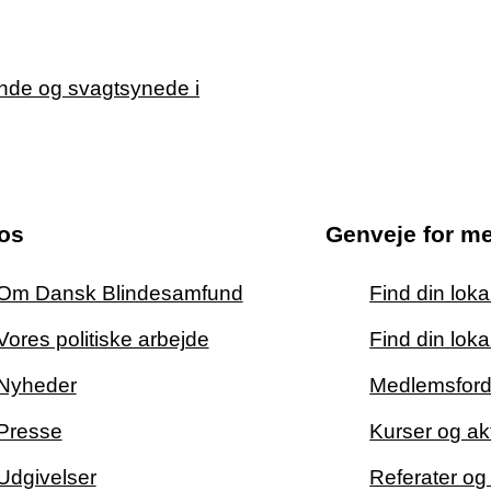
os
Genveje for m
Om Dansk Blindesamfund
Find din lok
Vores politiske arbejde
Find din loka
Nyheder
Medlemsford
Presse
Kurser og akt
Udgivelser
Referater o