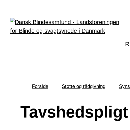
Gå til hovedindhold
R
Forside
Støtte og rådgivning
Syns
Du
er
her:
Tavshedspligt