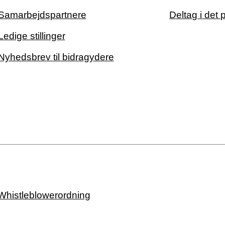
Samarbejdspartnere
Deltag i det 
Ledige stillinger
Nyhedsbrev til bidragydere
Whistleblowerordning