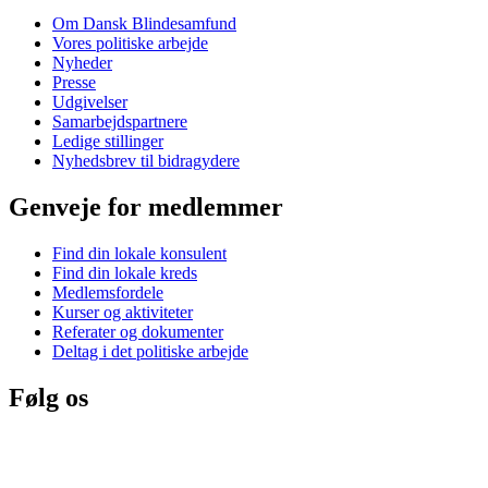
Om Dansk Blindesamfund
Vores politiske arbejde
Nyheder
Presse
Udgivelser
Samarbejdspartnere
Ledige stillinger
Nyhedsbrev til bidragydere
Genveje for medlemmer
Find din lokale konsulent
Find din lokale kreds
Medlemsfordele
Kurser og aktiviteter
Referater og dokumenter
Deltag i det politiske arbejde
Følg os