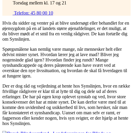
Torsdag mellem kl. 17 og 21
Telefon:
45 80 00 10
Hvis du sidder og venter på at blive undersøgt eller behandlet for en
øjensygdom på en af landets større øjenafdelinger, er det muligt, at
du bliver mødt af et smil fra en venlig rådgiver. De kan fortælle dig
om Synslinjen.
Spørgsmålene kan nemlig være mange, når mennesker helt eller
delvist mister synet. Hvordan lærer jeg at lave mad? Bliver jeg
nogensinde glad igen? Hvordan finder jeg rundt? Mange
synshandicappede og deres pårørende kan have svært ved at
overskue den nye livssituation, og hvordan de skal få hverdagen til
at fungere igen.
Der er dog råd og vejledning at hente hos Synslinjen, hvor en række
frivillige rådgivere er klar til at lytte til dig og dele ud af deres
erfaringer. De har på egen krop oplevet synstab og ved, hvor store
konsekvenser det har at miste synet. De kan derfor være med til at
komme den uvidenhed og usikkerhed til livs, som hersker, når man
får konstateret et synshandicap. Uanset om man selv er ramt, er
fagperson eller kender nogen, hvis syn svigter, er der hjælp at hente
hos Synslinjen.