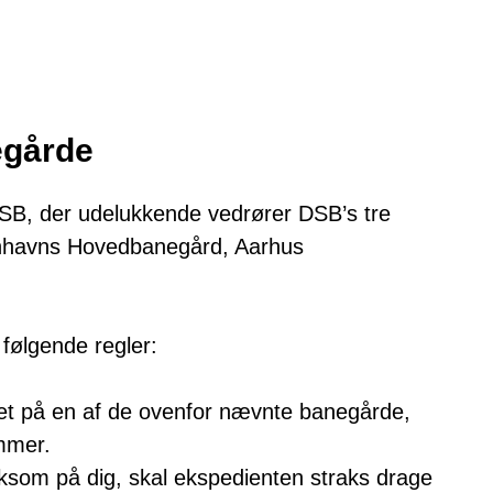
egårde
SB, der udelukkende vedrører DSB’s tre
enhavns Hovedbanegård, Aarhus
 følgende regler:
lget på en af de ovenfor nævnte banegårde,
mmer.
ksom på dig, skal ekspedienten straks drage