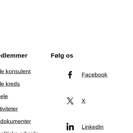
edlemmer
Følg os
ale konsulent
Facebook
le kreds
ele
X
iviteter
g dokumenter
LinkedIn