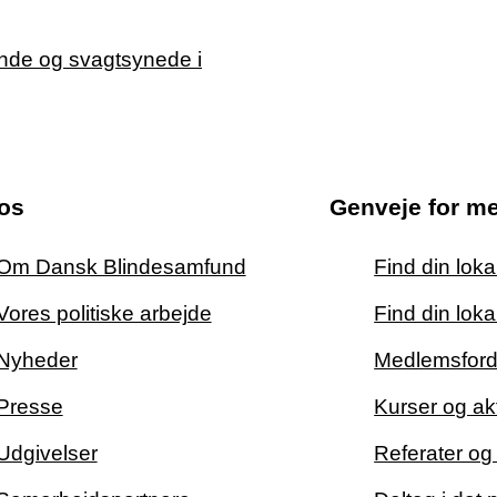
os
Genveje for m
Om Dansk Blindesamfund
Find din lok
Vores politiske arbejde
Find din loka
Nyheder
Medlemsford
Presse
Kurser og akt
Udgivelser
Referater o