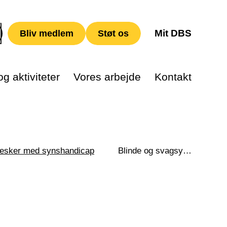
Mit DBS
Bliv medlem
Støt os
g aktiviteter
Vores arbejde
Kontakt
nesker med synshandicap
Blinde og svagsynede og køsystemer