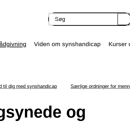
ådgivning
Viden om synshandicap
Kurser o
d til dig med synshandicap
Særlige ordninger for men
agsynede og