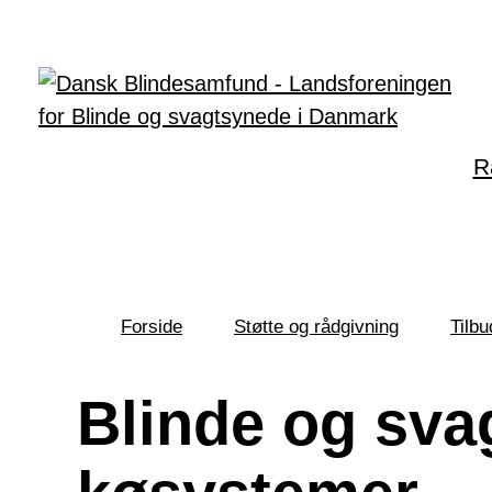
Gå til hovedindhold
R
Forside
Støtte og rådgivning
Tilbu
Du
er
her:
Blinde og sv