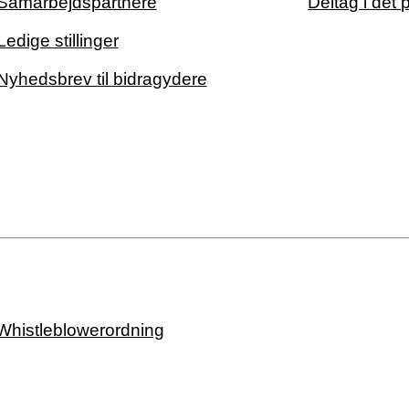
Samarbejdspartnere
Deltag i det 
Ledige stillinger
Nyhedsbrev til bidragydere
Whistleblowerordning