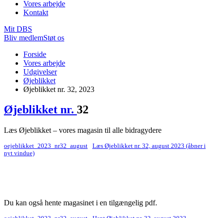
Vores arbejde
Kontakt
Mit DBS
Bliv medlem
Støt os
Du
Forside
er
Vores arbejde
her:
Udgivelser
Øjeblikket
Øjeblikket nr. 32, 2023
Øjeblikket nr.
32
Læs Øjeblikket – vores magasin til alle bidragydere
oejeblikket_2023_nr32_august
Læs Øjeblikket nr. 32, august 2023 (åbner i
nyt vindue)
Du kan også hente magasinet i en tilgængelig pdf.