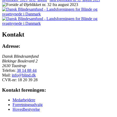
oejeblikket_2023_nr32_august
Hent Øjeblikket nr. 32, august 2023
Kontakt
Adresse:
Dansk Blindesamfund
Blekinge Boulevard 2
2630 Taastrup
Telefon:
38 14 88 44
Mail:
info@blind.dk
CVR-nr: 18 20 39 28
Kontakt foreningen:
Medarbejdere
Forretningsudvalg
Hovedbestyrelse