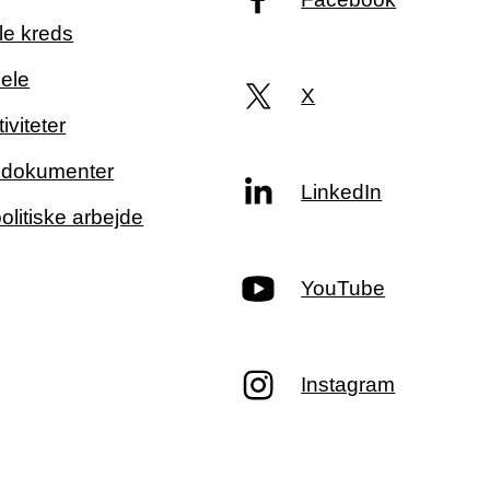
le kreds
ele
X
iviteter
g dokumenter
LinkedIn
politiske arbejde
YouTube
Instagram