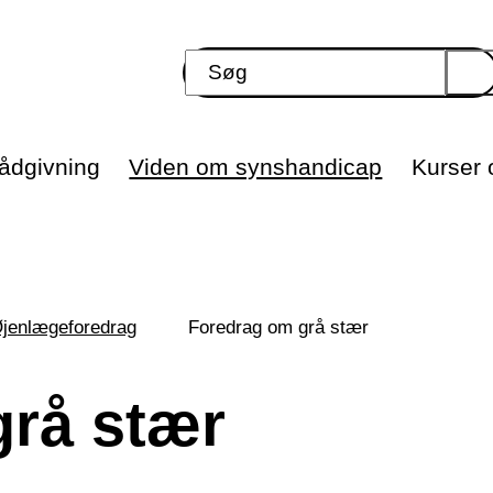
ådgivning
Viden om synshandicap
Kurser o
jenlægeforedrag
Foredrag om grå stær
grå stær