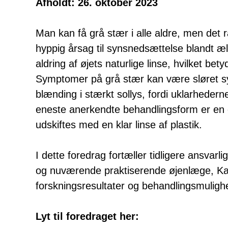
Afholdt: 26. oktober 2023
Man kan få grå stær i alle aldre, men de
hyppig årsag til synsnedsættelse blandt
aldring af øjets naturlige linse, hvilket bety
Symptomer på grå stær kan være sløret syn
blænding i stærkt sollys, fordi uklarhederne 
eneste anerkendte behandlingsform er en op
udskiftes med en klar linse af plastik.
I dette foredrag fortæller tidligere ansvarl
og nuværende praktiserende øjenlæge, Ka
forskningsresultater og behandlingsmuligh
Lyt til foredraget her: