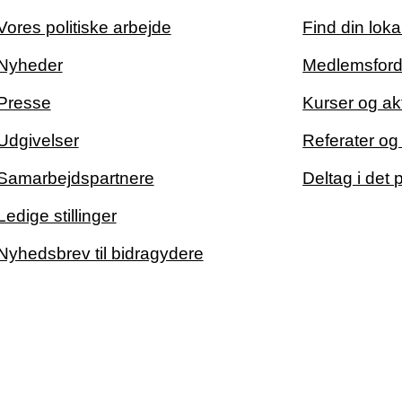
Vores politiske arbejde
Find din loka
Nyheder
Medlemsford
Presse
Kurser og akt
Udgivelser
Referater o
Samarbejdspartnere
Deltag i det 
Ledige stillinger
Nyhedsbrev til bidragydere