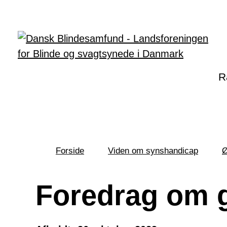
Gå til hovedindhold
R
Forside
Viden om synshandicap
Ø
Du
er
her:
Foredrag om 