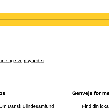
os
Genveje for m
Om Dansk Blindesamfund
Find din lok