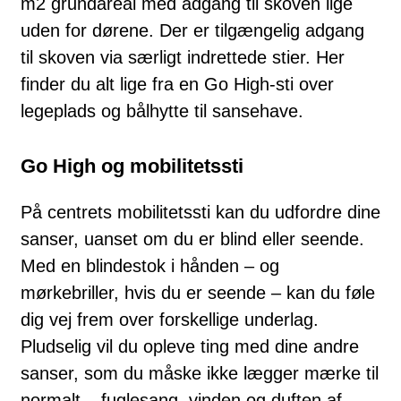
m2 grundareal med adgang til skoven lige
uden for dørene. Der er tilgængelig adgang
til skoven via særligt indrettede stier. Her
finder du alt lige fra en Go High-sti over
legeplads og bålhytte til sansehave.
Go High og mobilitetssti
På centrets mobilitetssti kan du udfordre dine
sanser, uanset om du er blind eller seende.
Med en blindestok i hånden – og
mørkebriller, hvis du er seende – kan du føle
dig vej frem over forskellige underlag.
Pludselig vil du opleve ting med dine andre
sanser, som du måske ikke lægger mærke til
normalt – fuglesang, vinden og duften af