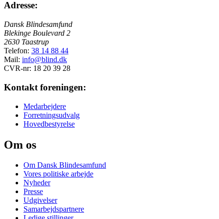
Adresse:
Dansk Blindesamfund
Blekinge Boulevard 2
2630 Taastrup
Telefon:
38 14 88 44
Mail:
info@blind.dk
CVR-nr: 18 20 39 28
Kontakt foreningen:
Medarbejdere
Forretningsudvalg
Hovedbestyrelse
Om os
Om Dansk Blindesamfund
Vores politiske arbejde
Nyheder
Presse
Udgivelser
Samarbejdspartnere
Ledige stillinger