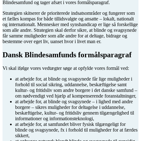
Blindesamfund og tager afsæt i vores formålsparagraf.
Strategien skitserer de prioriterede indsatsområder og fungerer som
et fælles kompas for både tillidsvalgte og ansatte – lokalt, nationalt
og internationalt. Mennesker med synshandicap er lige så forskellige
som alle andre. Strategien skal derfor sikre, at blinde og svagsynede
får samme muligheder som alle andre for at deltage, bidrage og
bestemme over eget liv, uanset hvor i livet man er.
Dansk Blindesamfunds formålsparagraf
Vi skal ifølge vores vedtægter søge at opfylde vores formål ved:
at arbejde for, at blinde og svagsynede får lige muligheder i
forhold til social sikring, uddannelse, beskæftigelse samt
kultur- og fritidsliv som andre borgere i det danske samfund –
om nødvendigt ved hjælp af kompenserende foranstaltninger,
at arbejde for, at blinde og svagsynede – i lighed med andre
borgere – sikres muligheder for deltagelse i uddannelse,
beskæftigelse, kultur- og fritidsliv gennem tilgængelighed til
informationer og informationsteknologi,
at arbejde for, at samfundet bliver fysisk tilgængeligt for
blinde og svagsynede, fx i forhold til muligheder for at færdes
sikkert,