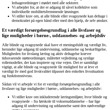
ledsageordninger i mødet med alle sektorer.
Vi arbejder for, at der er adgang til såvel kollektive som
individuelle mobilitetsfremmende løsninger.
Vi stiller krav om, at alle blinde eller svagsynede kan deltage i
demokratiet på egen hånd eller med den hjælp, de selv ønsker.
Et værdigt forsørgelsesgrundlag i alle livsfaser og
lige muligheder i børne-, uddannelses- og arbejdsliv
Alle blinde og svagsynede skal have et meningsfuldt og værdigt liv,
herunder lige adgang til undervisning, uddannelse og beskæftigelse.
Muligheden for livslang læring og aktiv deltagelse kræver
tidssvarende støtteordninger, målrettet vejledning og synlige
rollemodeller, der kan inspirere og vise vejen. Det er samtidigt
vigtigt, at alle blinde og svagsynede får mulighed for at leve et
værdigt liv med god livskvalitet tilpasset den enkeltes livssituation
og funktionsniveau.
Sådan vil vi arbejde vi for et værdigt forsørgelsesgrundlag i alle
livsfaser og lige muligheder i børne-, uddannelses- og arbejdsliv:
Vi stiller krav om inkluderende læringsmiljøer, hvor blinde og
svagsynede – fra førskole til voksenuddannelse – har lige
adgang til undervisning og uddannelse samt den nødvendige