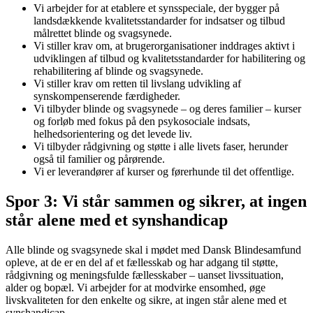
Vi arbejder for at etablere et synsspeciale, der bygger på
landsdækkende kvalitetsstandarder for indsatser og tilbud
målrettet blinde og svagsynede.
Vi stiller krav om, at brugerorganisationer inddrages aktivt i
udviklingen af tilbud og kvalitetsstandarder for habilitering og
rehabilitering af blinde og svagsynede.
Vi stiller krav om retten til livslang udvikling af
synskompenserende færdigheder.
Vi tilbyder blinde og svagsynede – og deres familier – kurser
og forløb med fokus på den psykosociale indsats,
helhedsorientering og det levede liv.
Vi tilbyder rådgivning og støtte i alle livets faser, herunder
også til familier og pårørende.
Vi er leverandører af kurser og førerhunde til det offentlige.
Spor 3: Vi står sammen og sikrer, at ingen
står alene med et synshandicap
Alle blinde og svagsynede skal i mødet med Dansk Blindesamfund
opleve, at de er en del af et fællesskab og har adgang til støtte,
rådgivning og meningsfulde fællesskaber – uanset livssituation,
alder og bopæl. Vi arbejder for at modvirke ensomhed, øge
livskvaliteten for den enkelte og sikre, at ingen står alene med et
synshandicap.