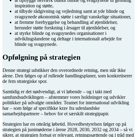
at opbygge netværk blandt blinde og svagsynede til gensidig
inspiration og støtte,
at tilbyde rådgivning og vejledning samt at yde blinde og
svagsynede økonomisk støtte i særligt vanskelige situationer,
at fremme forebyggelse og behandling af øjenlidelser,
herunder støtte forskning i årsager til øjenlidelser, og
at styrke blinde og svagsynedes organisationer i
udviklingslandene og deltage i internationalt arbejde for
blinde og svagsynede.
Opfølgning på strategien
Denne strategi udstikker den overordnede retning, men står ikke
alene. Den følges op af rullende handlingsplaner, som konkretiserer
de fem strategiske spor.
Samtidig er det nødvendigt, at vi løbende – og i takt med
samfundsudviklingen – afstemmer vores holdninger og udvikler
politikker på udvalgte områder. Teamet for international udvikling
har – som følge af specifikke krav fra udenlandske
samarbejdspartnere – behov for et særskilt strategipapir.
Strategien har en otteårig løbetid. Hovedbestyrelsen følger op på
strategien på junimøderne i årene 2028, 2030, 2032 og 2034 – så vi
sikrer, at strategien fortsat er relevant, retningssættende og i tråd med