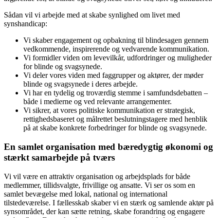
Sådan vil vi arbejde med at skabe synlighed om livet med
synshandicap:
Vi skaber engagement og opbakning til blindesagen gennem
vedkommende, inspirerende og vedvarende kommunikation.
Vi formidler viden om levevilkår, udfordringer og muligheder
for blinde og svagsynede.
Vi deler vores viden med faggrupper og aktører, der møder
blinde og svagsynede i deres arbejde.
Vi har en tydelig og troværdig stemme i samfundsdebatten –
både i medierne og ved relevante arrangementer.
Vi sikrer, at vores politiske kommunikation er strategisk,
rettighedsbaseret og målrettet beslutningstagere med henblik
på at skabe konkrete forbedringer for blinde og svagsynede.
En samlet organisation med bæredygtig økonomi og
stærkt samarbejde på tværs
Vi vil være en attraktiv organisation og arbejdsplads for både
medlemmer, tillidsvalgte, frivillige og ansatte. Vi ser os som en
samlet bevægelse med lokal, national og international
tilstedeværelse. I fællesskab skaber vi en stærk og samlende aktør på
synsområdet, der kan sætte retning, skabe forandring og engagere