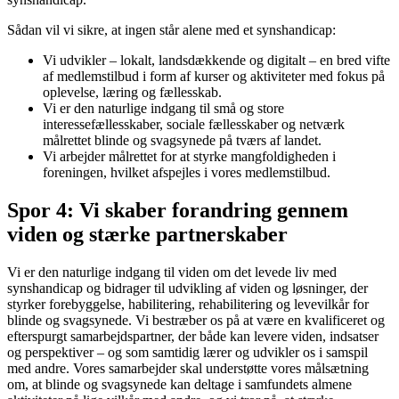
Sådan vil vi sikre, at ingen står alene med et synshandicap:
Vi udvikler – lokalt, landsdækkende og digitalt – en bred vifte
af medlemstilbud i form af kurser og aktiviteter med fokus på
oplevelse, læring og fællesskab.
Vi er den naturlige indgang til små og store
interessefællesskaber, sociale fællesskaber og netværk
målrettet blinde og svagsynede på tværs af landet.
Vi arbejder målrettet for at styrke mangfoldigheden i
foreningen, hvilket afspejles i vores medlemstilbud.
Spor 4: Vi skaber forandring gennem
viden og stærke partnerskaber
Vi er den naturlige indgang til viden om det levede liv med
synshandicap og bidrager til udvikling af viden og løsninger, der
styrker forebyggelse, habilitering, rehabilitering og levevilkår for
blinde og svagsynede. Vi bestræber os på at være en kvalificeret og
efterspurgt samarbejdspartner, der både kan levere viden, indsatser
og perspektiver – og som samtidig lærer og udvikler os i samspil
med andre. Vores samarbejder skal understøtte vores målsætning
om, at blinde og svagsynede kan deltage i samfundets almene