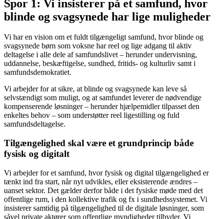
Spor 1: Vi insisterer på et samfund, hvor
blinde og svagsynede har lige muligheder
Vi har en vision om et fuldt tilgængeligt samfund, hvor blinde og
svagsynede børn som voksne har reel og lige adgang til aktiv
deltagelse i alle dele af samfundslivet – herunder undervisning,
uddannelse, beskæftigelse, sundhed, fritids- og kulturliv samt i
samfundsdemokratiet.
Vi arbejder for at sikre, at blinde og svagsynede kan leve så
selvstændigt som muligt, og at samfundet leverer de nødvendige
kompenserende løsninger – herunder hjælpemidler tilpasset den
enkeltes behov – som understøtter reel ligestilling og fuld
samfundsdeltagelse.
Tilgængelighed skal være et grundprincip både
fysisk og digitalt
Vi arbejder for et samfund, hvor fysisk og digital tilgængelighed er
tænkt ind fra start, når nyt udvikles, eller eksisterende ændres –
uanset sektor. Det gælder derfor både i det fysiske møde med det
offentlige rum, i den kollektive trafik og fx i sundhedssystemet. Vi
insisterer samtidig på tilgængelighed til de digitale løsninger, som
såvel private aktører som offentlige myndigheder tilbyder. Vi