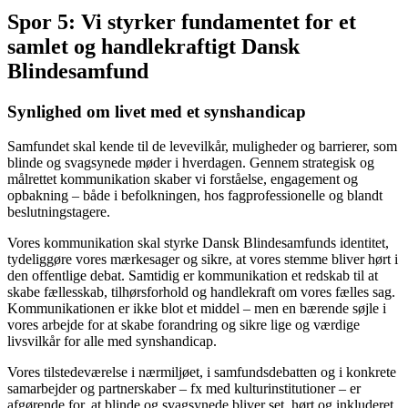
Spor 5: Vi styrker fundamentet for et
samlet og handlekraftigt Dansk
Blindesamfund
Synlighed om livet med et synshandicap
Samfundet skal kende til de levevilkår, muligheder og barrierer, som
blinde og svagsynede møder i hverdagen. Gennem strategisk og
målrettet kommunikation skaber vi forståelse, engagement og
opbakning – både i befolkningen, hos fagprofessionelle og blandt
beslutningstagere.
Vores kommunikation skal styrke Dansk Blindesamfunds identitet,
tydeliggøre vores mærkesager og sikre, at vores stemme bliver hørt i
den offentlige debat. Samtidig er kommunikation et redskab til at
skabe fællesskab, tilhørsforhold og handlekraft om vores fælles sag.
Kommunikationen er ikke blot et middel – men en bærende søjle i
vores arbejde for at skabe forandring og sikre lige og værdige
livsvilkår for alle med synshandicap.
Vores tilstedeværelse i nærmiljøet, i samfundsdebatten og i konkrete
samarbejder og partnerskaber – fx med kulturinstitutioner – er
afgørende for, at blinde og svagsynede bliver set, hørt og inkluderet.