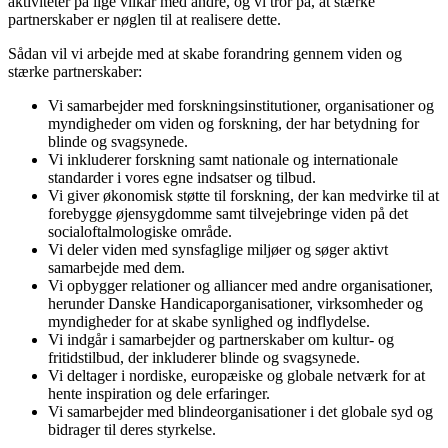
aktiviteter på lige vilkår med andre, og vi tror på, at stærke
partnerskaber er nøglen til at realisere dette.
Sådan vil vi arbejde med at skabe forandring gennem viden og
stærke partnerskaber:
Vi samarbejder med forskningsinstitutioner, organisationer og
myndigheder om viden og forskning, der har betydning for
blinde og svagsynede.
Vi inkluderer forskning samt nationale og internationale
standarder i vores egne indsatser og tilbud.
Vi giver økonomisk støtte til forskning, der kan medvirke til at
forebygge øjensygdomme samt tilvejebringe viden på det
socialoftalmologiske område.
Vi deler viden med synsfaglige miljøer og søger aktivt
samarbejde med dem.
Vi opbygger relationer og alliancer med andre organisationer,
herunder Danske Handicaporganisationer, virksomheder og
myndigheder for at skabe synlighed og indflydelse.
Vi indgår i samarbejder og partnerskaber om kultur- og
fritidstilbud, der inkluderer blinde og svagsynede.
Vi deltager i nordiske, europæiske og globale netværk for at
hente inspiration og dele erfaringer.
Vi samarbejder med blindeorganisationer i det globale syd og
bidrager til deres styrkelse.