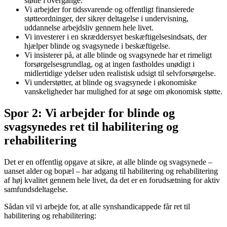
støtte i overgange.
Vi arbejder for tidssvarende og offentligt finansierede
støtteordninger, der sikrer deltagelse i undervisning,
uddannelse arbejdsliv gennem hele livet.
Vi investerer i en skræddersyet beskæftigelsesindsats, der
hjælper blinde og svagsynede i beskæftigelse.
Vi insisterer på, at alle blinde og svagsynede har et rimeligt
forsørgelsesgrundlag, og at ingen fastholdes unødigt i
midlertidige ydelser uden realistisk udsigt til selvforsørgelse.
Vi understøtter, at blinde og svagsynede i økonomiske
vanskeligheder har mulighed for at søge om økonomisk støtte.
Spor 2: Vi arbejder for blinde og
svagsynedes ret til habilitering og
rehabilitering
Det er en offentlig opgave at sikre, at alle blinde og svagsynede –
uanset alder og bopæl – har adgang til habilitering og rehabilitering
af høj kvalitet gennem hele livet, da det er en forudsætning for aktiv
samfundsdeltagelse.
Sådan vil vi arbejde for, at alle synshandicappede får ret til
habilitering og rehabilitering: