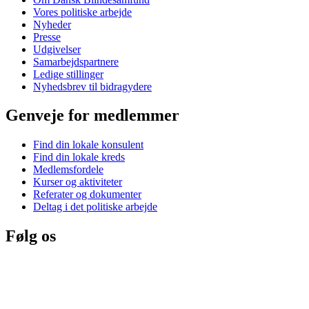
Vores politiske arbejde
Nyheder
Presse
Udgivelser
Samarbejdspartnere
Ledige stillinger
Nyhedsbrev til bidragydere
Genveje for medlemmer
Find din lokale konsulent
Find din lokale kreds
Medlemsfordele
Kurser og aktiviteter
Referater og dokumenter
Deltag i det politiske arbejde
Følg os