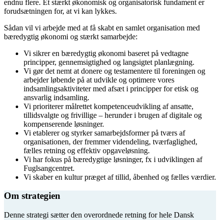
endnu flere. Et stærkt økonomisk og organisatorisk fundament er
forudsætningen for, at vi kan lykkes.
Sådan vil vi arbejde med at få skabt en samlet organisation med
bæredygtig økonomi og stærkt samarbejde:
Vi sikrer en bæredygtig økonomi baseret på vedtagne
principper, gennemsigtighed og langsigtet planlægning.
Vi gør det nemt at donere og testamentere til foreningen og
arbejder løbende på at udvikle og optimere vores
indsamlingsaktiviteter med afsæt i principper for etisk og
ansvarlig indsamling.
Vi prioriterer målrettet kompetenceudvikling af ansatte,
tillidsvalgte og frivillige – herunder i brugen af digitale og
kompenserende løsninger.
Vi etablerer og styrker samarbejdsformer på tværs af
organisationen, der fremmer videndeling, tværfaglighed,
fælles retning og effektiv opgaveløsning.
Vi har fokus på bæredygtige løsninger, fx i udviklingen af
Fuglsangcentret.
Vi skaber en kultur præget af tillid, åbenhed og fælles værdier.
Om strategien
Denne strategi sætter den overordnede retning for hele Dansk