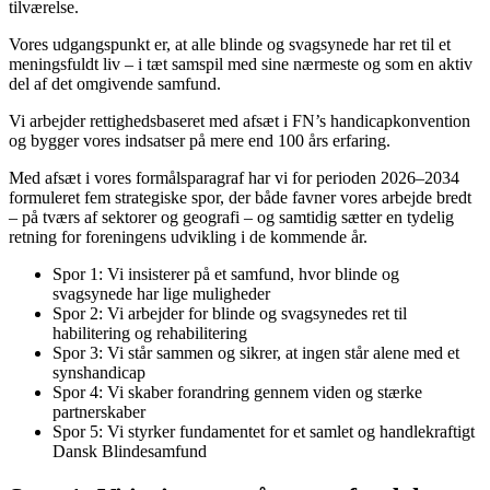
tilværelse.
Vores udgangspunkt er, at alle blinde og svagsynede har ret til et
meningsfuldt liv – i tæt samspil med sine nærmeste og som en aktiv
del af det omgivende samfund.
Vi arbejder rettighedsbaseret med afsæt i FN’s handicapkonvention
og bygger vores indsatser på mere end 100 års erfaring.
Med afsæt i vores formålsparagraf har vi for perioden 2026–2034
formuleret fem strategiske spor, der både favner vores arbejde bredt
– på tværs af sektorer og geografi – og samtidig sætter en tydelig
retning for foreningens udvikling i de kommende år.
Spor 1: Vi insisterer på et samfund, hvor blinde og
svagsynede har lige muligheder
Spor 2: Vi arbejder for blinde og svagsynedes ret til
habilitering og rehabilitering
Spor 3: Vi står sammen og sikrer, at ingen står alene med et
synshandicap
Spor 4: Vi skaber forandring gennem viden og stærke
partnerskaber
Spor 5: Vi styrker fundamentet for et samlet og handlekraftigt
Dansk Blindesamfund