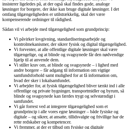
insisterer ligeledes på, at der også skal findes gode, analoge
løsninger for borgere, der ikke kan bruge digitale løsninger. I det
omfang tilgængeligheden er utilstrækkelig, skal der være
kompenserende ordninger til rådighed.
Sådan vil vi arbejde med tilgængelighed som grundprincip:
Vi påvirker lovgivning, standardiseringsarbejde og
kontrolmekanismer, der sikrer fysisk og digital tilgængelighed.
Vi forventer, at alle offentlige digitale løsninger skal være
tilgængelige, og at blinde og svagsynede får den nødvendige
hjælp til at anvende dem.
Vi stiller krav om, at blinde og svagsynede – i lighed med
andre borgere – får adgang til information om vigtige
samfundsforhold samt mulighed for at få information om,
hvad der sker i lokalsamfundet.
Vi arbejder for, at fysisk tilgængelighed bliver tænkt ind i alle
offentlige og private bygninger, transportmidler og byrum, så
blinde og svagsynede kan færdes trygt og selvstændigt i
samfundet.
Vi går forrest ved at integrere tilgængelighed som et
grundprincip i alle vores egne løsninger – både fysiske og
digitale – og sikrer, at ansatte, tillidsvalgte og frivillige har de
rette redskaber og kompetencer.
Vi fremmer, at der er tilbud om fysiske og digitale