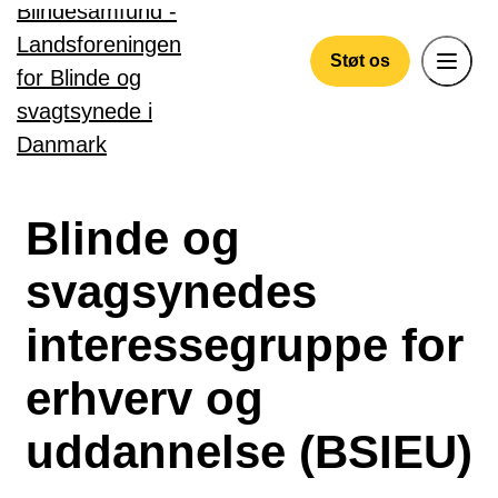
Gå til hovedindhold
Støt os
Blinde og
svagsynedes
interessegruppe for
erhverv og
uddannelse (BSIEU)