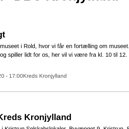
gt
smuseet i Rold, hvor vi får en fortælling om museet
piller lidt for os, her vil vi være fra kl. 10 til 12.
20 - 17:00
Kreds Kronjylland
 Kreds Kronjylland
i Kristrup Selskabslokaler, Byvænget 9, Kristrup, 