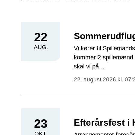
22
Sommerudflu
AUG.
Vi kører til Spillemand
kommer 2 spillemænd og s
skal vi på…
22. august 2026 kl. 07:
23
Efterårsfest i
OKT.
Arrangementet foregår 