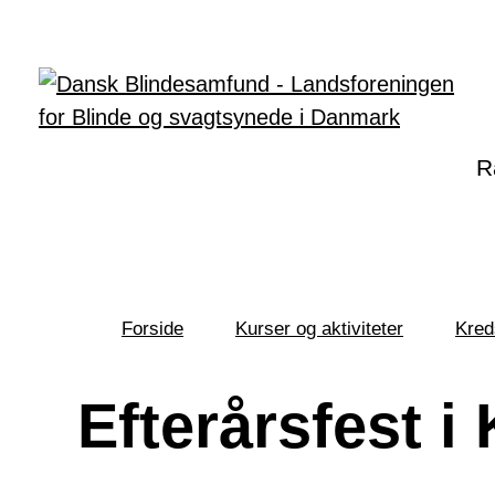
Gå til hovedindhold
R
Forside
Kurser og aktiviteter
Kred
Du
er
her:
Efterårsfest i