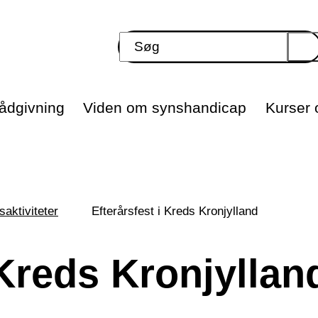
ådgivning
Viden om synshandicap
Kurser o
saktiviteter
Efterårsfest i Kreds Kronjylland
 Kreds Kronjyllan