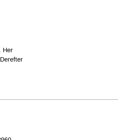
. Her
 Derefter
8960