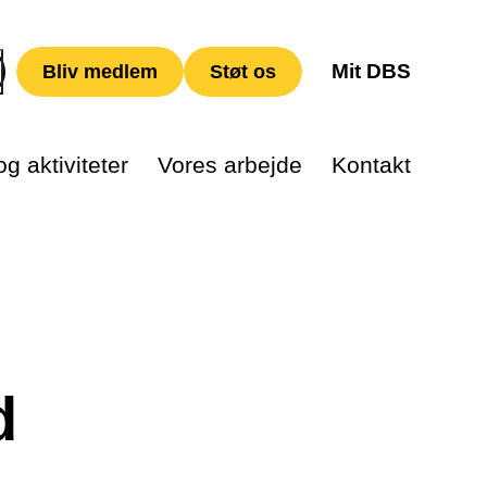
Mit DBS
Bliv medlem
Støt os
g aktiviteter
Vores arbejde
Kontakt
d