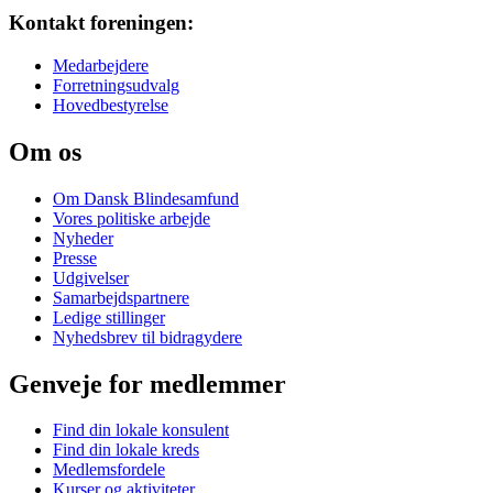
Kontakt foreningen:
Medarbejdere
Forretningsudvalg
Hovedbestyrelse
Om os
Om Dansk Blindesamfund
Vores politiske arbejde
Nyheder
Presse
Udgivelser
Samarbejdspartnere
Ledige stillinger
Nyhedsbrev til bidragydere
Genveje for medlemmer
Find din lokale konsulent
Find din lokale kreds
Medlemsfordele
Kurser og aktiviteter