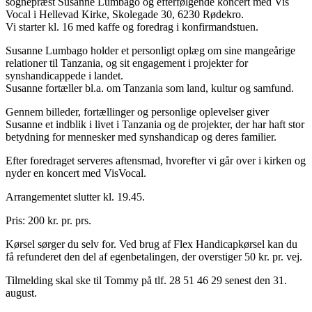
sognepræst Susanne Lumbago og efterfølgende koncert med Vis
Vocal i Hellevad Kirke, Skolegade 30, 6230 Rødekro.
Vi starter kl. 16 med kaffe og foredrag i konfirmandstuen.
Susanne Lumbago holder et personligt oplæg om sine mangeårige
relationer til Tanzania, og sit engagement i projekter for
synshandicappede i landet.
Susanne fortæller bl.a. om Tanzania som land, kultur og samfund.
Gennem billeder, fortællinger og personlige oplevelser giver
Susanne et indblik i livet i Tanzania og de projekter, der har haft stor
betydning for mennesker med synshandicap og deres familier.
Efter foredraget serveres aftensmad, hvorefter vi går over i kirken og
nyder en koncert med VisVocal.
Arrangementet slutter kl. 19.45.
Pris: 200 kr. pr. prs.
Kørsel sørger du selv for. Ved brug af Flex Handicapkørsel kan du
få refunderet den del af egenbetalingen, der overstiger 50 kr. pr. vej.
Tilmelding skal ske til Tommy på tlf. 28 51 46 29 senest den 31.
august.