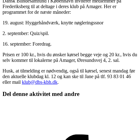
Dansk Blindesamfund i København inviterer medlemmer på
Frederiksberg til at deltage i deres klub på Amager. Her er
programmet for de næste måneder:
19. august: Hyggehåndværk, knytte nøgleringssnor
2. september: Quiz/spil.
16. september: Foredrag.
Prisen er 100 kr., hvis du ønsker kørsel begge veje og 20 kr., hvis du
selv kommer til lokalerne på Amager, Øresundsvej 4, 2. sal.
Husk, at tilmelding er nødvendig, også til kørsel, senest mandag før
den aktuelle klubdag kl. 12 og kan ske til Jane på tlf. 93 83 01 46
eller mail
klub@dbs-kbh.dk
.
Del denne aktivitet med andre