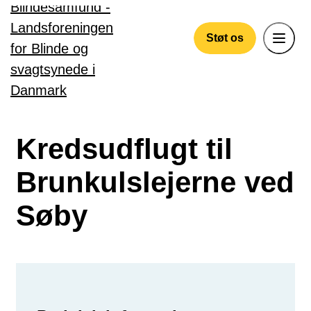
Gå til hovedindhold
Støt os
Kredsudflugt til
Brunkulslejerne ved
Søby