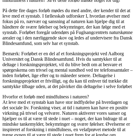
mindfulness i naturen? Så er dette forløb måske noget for dig!
På dette fire dages forløb mødes du med andre, der kender til det at
leve med et synstab. I fællesskab udforsker I, hvordan øvelser med
fokus på ro, nærvær og sansning af naturen kan hjælpe dig til at
håndtere de svære følelser og bekymringer, der kan følge med et
synstab. Forløbet foregår udendørs på Fuglsangcentrets naturskønne
arealer og i den nærliggende skov og ledes af undervisere fra Dansk
Blindesamfund, som selv har et synstab.
Bemærk: Forløbet er en del af et forskningsprojekt ved Aalborg
Universitet og Dansk Blindesamfund. Hvis du samtykker til at
deltage i forskningsprojektet, vil du blive bedt om at besvare et
spørgeskema om trivsel og mental sundhed ved tre telefonsamtaler –
inden forløbet, lige efter og to måneder senere. Deltagelse i
forskningsprojektet er frivilligt, og du kan til enhver tid trække dit
samtykke tilbage uden, at det påvirker din deltagelse i selve forløbet
Hvorfor et forløb med mindfulness i naturen?
At leve med et synstab kan have stor indflydelse på hverdagen og
det sociale liv. Forskning viser, at tid i naturen kan have en positiv
virkning på trivsel og velvære. Naturen aktiverer vores sanser og
hjælper os til at være til stede i nuet – noget, der kan bidrage til at
mindske tankemylder, bekymringer og svære følelser. Øvelserne er
inspireret af forskning i mindfulness, en velafprøvet metode til at
træne evnen til at være til stede i nuet frem for at kredse om