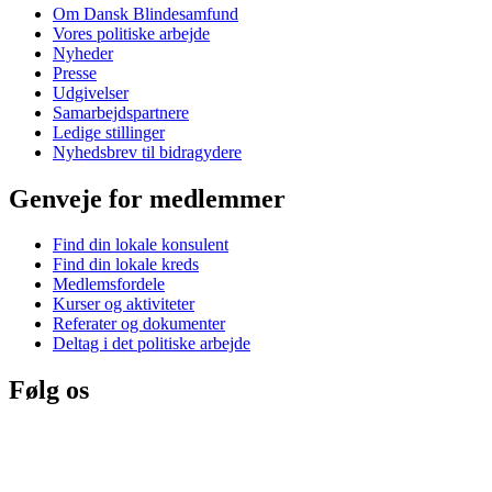
Om Dansk Blindesamfund
Vores politiske arbejde
Nyheder
Presse
Udgivelser
Samarbejdspartnere
Ledige stillinger
Nyhedsbrev til bidragydere
Genveje for medlemmer
Find din lokale konsulent
Find din lokale kreds
Medlemsfordele
Kurser og aktiviteter
Referater og dokumenter
Deltag i det politiske arbejde
Følg os