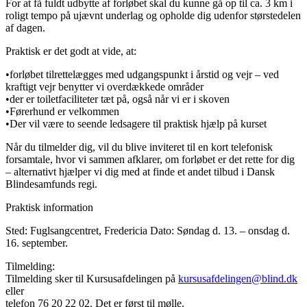
For at få fuldt udbytte af forløbet skal du kunne gå op til ca. 3 km i
roligt tempo på ujævnt underlag og opholde dig udenfor størstedelen
af dagen.
Praktisk er det godt at vide, at:
•forløbet tilrettelægges med udgangspunkt i årstid og vejr – ved
kraftigt vejr benytter vi overdækkede områder
•der er toiletfaciliteter tæt på, også når vi er i skoven
•Førerhund er velkommen
•Der vil være to seende ledsagere til praktisk hjælp på kurset
Når du tilmelder dig, vil du blive inviteret til en kort telefonisk
forsamtale, hvor vi sammen afklarer, om forløbet er det rette for dig
– alternativt hjælper vi dig med at finde et andet tilbud i Dansk
Blindesamfunds regi.
Praktisk information
Sted: Fuglsangcentret, Fredericia Dato: Søndag d. 13. – onsdag d.
16. september.
Tilmelding:
Tilmelding sker til Kursusafdelingen på
kursusafdelingen@blind.dk
eller
telefon 76 20 22 02. Det er først til mølle.