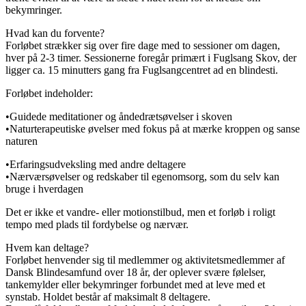
bekymringer.
Hvad kan du forvente?
Forløbet strækker sig over fire dage med to sessioner om dagen,
hver på 2-3 timer. Sessionerne foregår primært i Fuglsang Skov, der
ligger ca. 15 minutters gang fra Fuglsangcentret ad en blindesti.
Forløbet indeholder:
•Guidede meditationer og åndedrætsøvelser i skoven
•Naturterapeutiske øvelser med fokus på at mærke kroppen og sanse
naturen
•Erfaringsudveksling med andre deltagere
•Nærværsøvelser og redskaber til egenomsorg, som du selv kan
bruge i hverdagen
Det er ikke et vandre- eller motionstilbud, men et forløb i roligt
tempo med plads til fordybelse og nærvær.
Hvem kan deltage?
Forløbet henvender sig til medlemmer og aktivitetsmedlemmer af
Dansk Blindesamfund over 18 år, der oplever svære følelser,
tankemylder eller bekymringer forbundet med at leve med et
synstab. Holdet består af maksimalt 8 deltagere.