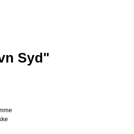
avn Syd"
samme
kke