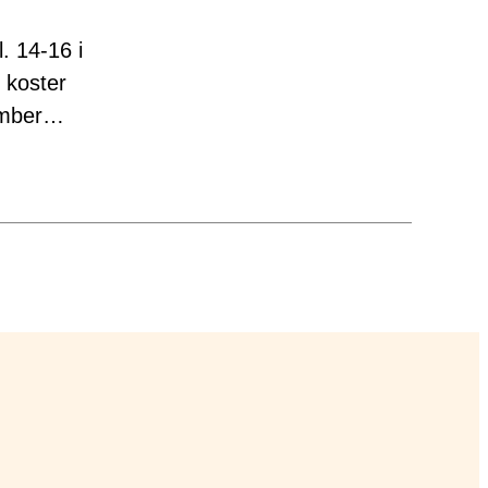
 14-16 i
 koster
tember…