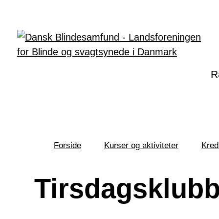
Gå til hovedindhold
R
Forside
Kurser og aktiviteter
Kred
Du
er
her:
Tirsdagsklubb