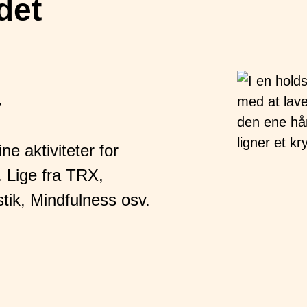
det
r
ne aktiviteter for
 Lige fra TRX,
ik, Mindfulness osv.