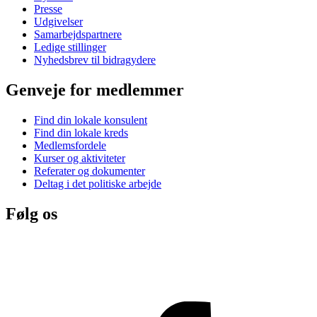
Presse
Udgivelser
Samarbejdspartnere
Ledige stillinger
Nyhedsbrev til bidragydere
Genveje for medlemmer
Find din lokale konsulent
Find din lokale kreds
Medlemsfordele
Kurser og aktiviteter
Referater og dokumenter
Deltag i det politiske arbejde
Følg os