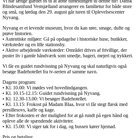
Vi har længe glædet os til at åbne tilmeldingen til denne tur! Dansk
Blindesamfund Vestsjælland arrangerer en familietur for både store
og små, og lørdag den 29. august går turen til Oplevelsescenter
Nyvang.
Nyvang er et levende museum, hvor du kan røre, smage, dufte og
prøve historien.
• Autentiske miljøer: Gå på opdagelse i historiske huse, butikker,
værksteder og en lille stationsby.
• Aktive arbejdende værksteder: Området drives af frivillige, der
puster liv i gamle håndværk som smedje, bageri, mejeri og trykkeri.
Vi får en guidet rundvisning på Nyvang og skal naturligvis også
besøge Badehotellet fra tv-serien af samme navn.
Dagens program:
• Kl. 10.00: Vi mødes ved hovedindgangen.
• Kl. 10.15-12.15: Guidet rundvisning på Nyvang.
• Kl. 12.30-13.00: Vi besøger Badehotellet.
• Kl. 13.15: Frokost på Madam Blaa, hvor vi får stegt flæsk med
persillesovs, kaffe og kage.
• Efter frokosten er der mulighed for at gå rundt på egen hånd og
opleve alle de spændende aktiviteter.
• Kl. 15.00: Vi siger tak for i dag, og bussen kører hjemad.
Pris og betaling