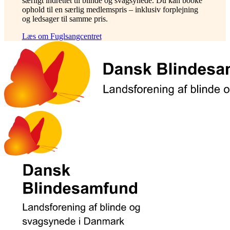
særligt indrettet til blinde og svagsynede. Du kan booke
ophold til en særlig medlemspris – inklusiv forplejning
og ledsager til samme pris.
Læs om Fuglsangcentret