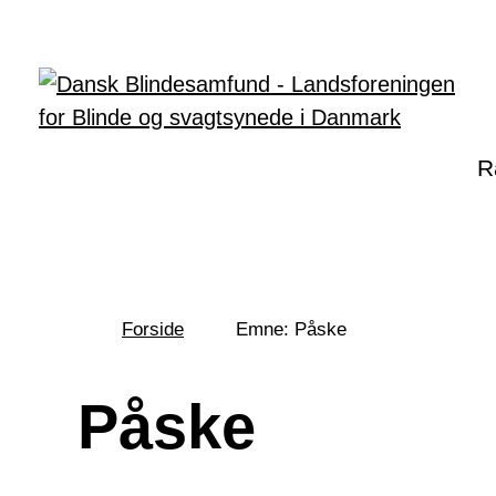
Gå til hovedindhold
R
Forside
Emne: Påske
Du
er
her:
Påske