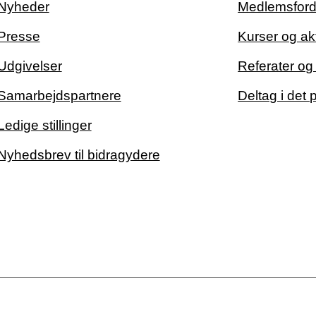
Nyheder
Medlemsford
Presse
Kurser og akt
Udgivelser
Referater o
Samarbejdspartnere
Deltag i det 
Ledige stillinger
Nyhedsbrev til bidragydere