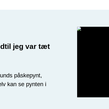
dtil jeg var tæt
funds påskepynt,
elv kan se pynten i