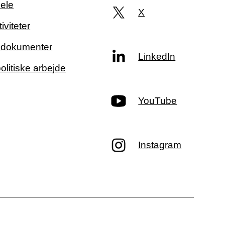
ele
X
iviteter
g dokumenter
LinkedIn
politiske arbejde
YouTube
Instagram