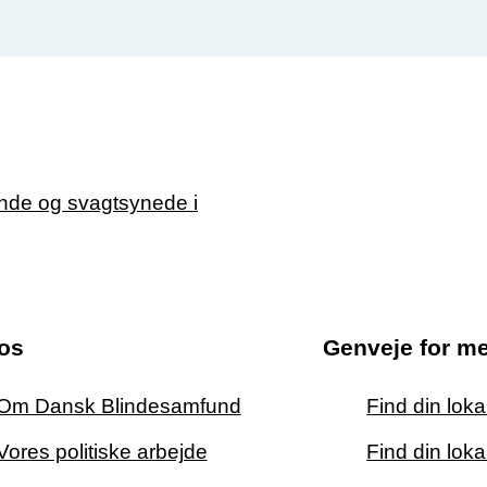
os
Genveje for m
Om Dansk Blindesamfund
Find din lok
Vores politiske arbejde
Find din loka