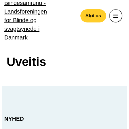
Gå til hovedindhold
Støt os
Uveitis
NYHED