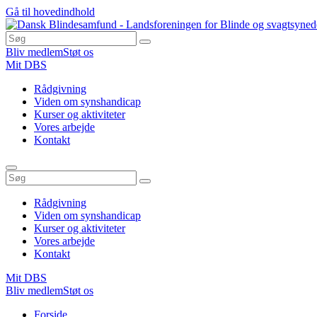
Gå til hovedindhold
Bliv medlem
Støt os
Mit DBS
Rådgivning
Viden om synshandicap
Kurser og aktiviteter
Vores arbejde
Kontakt
Rådgivning
Viden om synshandicap
Kurser og aktiviteter
Vores arbejde
Kontakt
Mit DBS
Bliv medlem
Støt os
Du
Forside