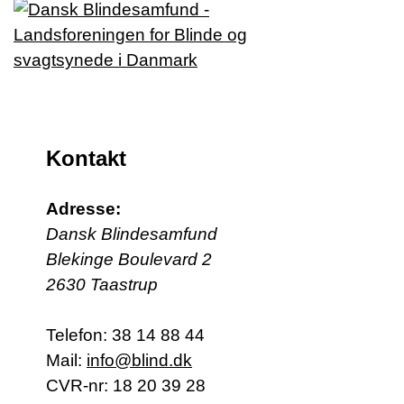
kun
tilg
for
med
der
logg
Kontakt
ind.
Adresse:
Dansk Blindesamfund
Blekinge Boulevard 2
2630 Taastrup
Telefon:
38 14 88 44
Mail:
info@blind.dk
CVR-nr: 18 20 39 28