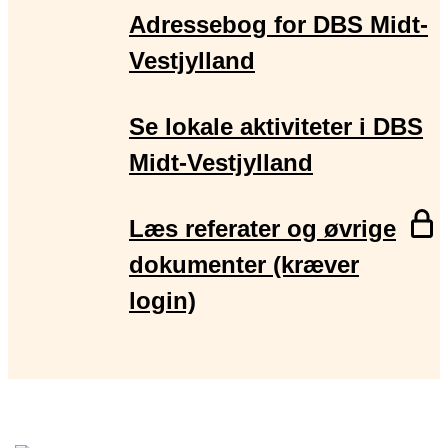
Adressebog for DBS Midt-
Vestjylland
Se lokale aktiviteter i DBS
Midt-Vestjylland
Den
Læs referater og øvrige
side
dokumenter (kræver
er
login)
gem
bag
logi
og
er