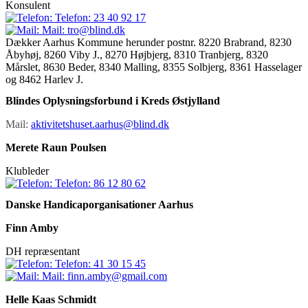
Konsulent
Telefon:
23 40 92 17
Mail:
tro@blind.dk
Dækker Aarhus Kommune herunder postnr. 8220 Brabrand, 8230
Åbyhøj, 8260 Viby J., 8270 Højbjerg, 8310 Tranbjerg, 8320
Mårslet, 8630 Beder, 8340 Malling, 8355 Solbjerg, 8361 Hasselager
og 8462 Harlev J.
Blindes Oplysningsforbund i Kreds Østjylland
Mail:
aktivitetshuset.aarhus@blind.dk
Merete Raun Poulsen
Klubleder
Telefon:
86 12 80 62
Danske Handicaporganisationer Aarhus
Finn Amby
DH repræsentant
Telefon:
41 30 15 45
Mail:
finn.amby@gmail.com
Helle Kaas Schmidt