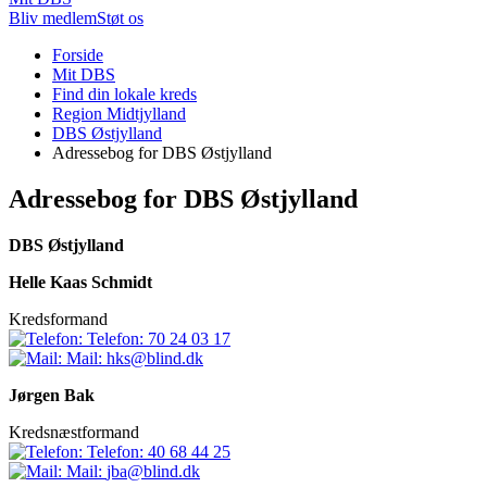
Bliv medlem
Støt os
Du
Forside
er
Mit DBS
her:
Find din lokale kreds
Region Midtjylland
DBS Østjylland
Adressebog for DBS Østjylland
Adressebog for DBS Østjylland
DBS Østjylland
Helle Kaas Schmidt
Kredsformand
Telefon:
70 24 03 17
Mail:
hks@blind.dk
Jørgen Bak
Kredsnæstformand
Telefon:
40 68 44 25
Mail:
jba@blind.dk