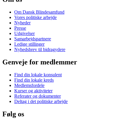
Om Dansk Blindesamfund
Vores politiske arbejde
Nyheder
Presse
Udgivelser
Samarbejdspartnere
Ledige stillinger
Nyhedsbrev til bidragydere
Genveje for medlemmer
Find din lokale konsulent
Find din lokale kreds
Medlemsfordele
Kurser og aktiviteter
Referater og dokumenter
Deltag i det politiske arbejde
Følg os