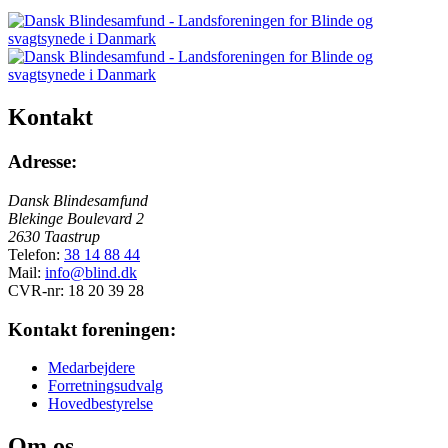
er
gemt
bag
login
og
er
kun
Kontakt
tilgængelig
for
Adresse:
medlemmer,
der
logget
Dansk Blindesamfund
ind.
Blekinge Boulevard 2
2630 Taastrup
Telefon:
38 14 88 44
Mail:
info@blind.dk
CVR-nr: 18 20 39 28
Kontakt foreningen:
Medarbejdere
Forretningsudvalg
Hovedbestyrelse
Om os