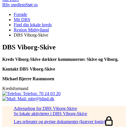
Bliv medlem
Støt os
Du
Forside
er
Mit DBS
her:
Find din lokale kreds
Region Midtjylland
DBS Viborg-Skive
DBS Viborg-Skive
Kreds Viborg-Skive dækker kommunerne: Skive og Viborg.
Kontakt DBS Viborg-Skive
Michael Bjerre Rasmussen
Kredsformand
Telefon:
70 24 03 20
Mail:
mbr@blind.dk
Adressebog for DBS Viborg-Skive
Se lokale aktiviteter i DBS Viborg-Skive
Denne
Læs referater og øvrige dokumenter (kræver login)
side