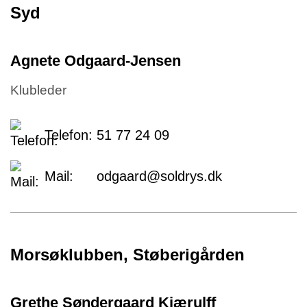
Syd
Agnete Odgaard-Jensen
Klubleder
Telefon:
51 77 24 09
Mail:
odgaard@soldrys.dk
Morsøklubben, Støberigården
Grethe Søndergaard Kjærulff