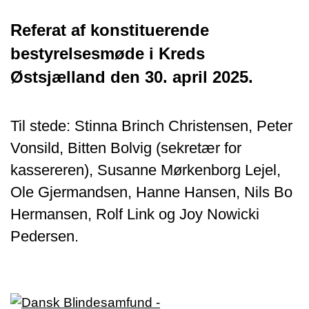
med
Referat af konstituerende
der
bestyrelsesmøde i Kreds
logg
Østsjælland den 30. april 2025.
ind.
Til stede: Stinna Brinch Christensen, Peter
Vonsild, Bitten Bolvig (sekretær for
kassereren), Susanne Mørkenborg Lejel,
Ole Gjermandsen, Hanne Hansen, Nils Bo
Hermansen, Rolf Link og Joy Nowicki
Pedersen.