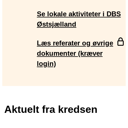
Se lokale aktiviteter i DBS
Østsjælland
Den
Læs referater og øvrige
side
dokumenter (kræver
er
login)
gem
bag
logi
og
er
Aktuelt fra kredsen
kun
tilg
for