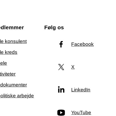
edlemmer
Følg os
ale konsulent
Facebook
le kreds
ele
X
iviteter
g dokumenter
LinkedIn
politiske arbejde
YouTube