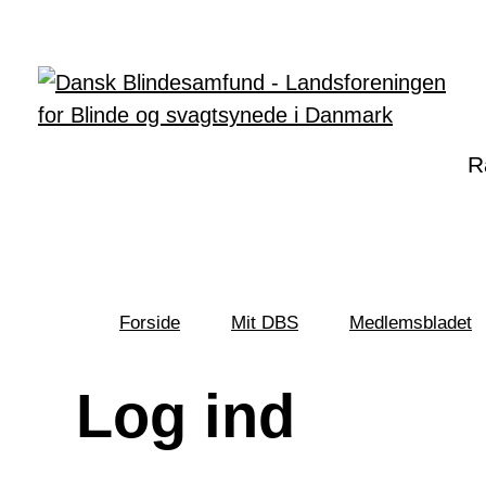
Gå til hovedindhold
R
Forside
Mit DBS
Medlemsbladet
Du
er
her:
Log ind