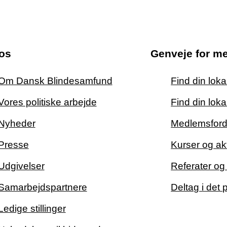
os
Genveje for m
Om Dansk Blindesamfund
Find din lok
Vores politiske arbejde
Find din loka
Nyheder
Medlemsford
Presse
Kurser og akt
Udgivelser
Referater o
Samarbejdspartnere
Deltag i det 
Ledige stillinger