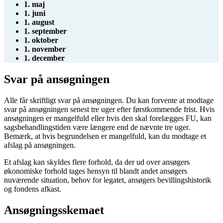
1. maj
1. juni
1. august
1. september
1. oktober
1. november
1. december
Svar på ansøgningen
Alle får skriftligt svar på ansøgningen. Du kan forvente at modtage
svar på ansøgningen senest tre uger efter førstkommende frist. Hvis
ansøgningen er mangelfuld eller hvis den skal forelægges FU, kan
sagsbehandlingstiden være længere end de nævnte tre uger.
Bemærk, at hvis begrundelsen er mangelfuld, kan du modtage et
afslag på ansøgningen.
Et afslag kan skyldes flere forhold, da der ud over ansøgers
økonomiske forhold tages hensyn til blandt andet ansøgers
nuværende situation, behov for legatet, ansøgers bevillingshistorik
og fondens afkast.
Ansøgningsskemaet