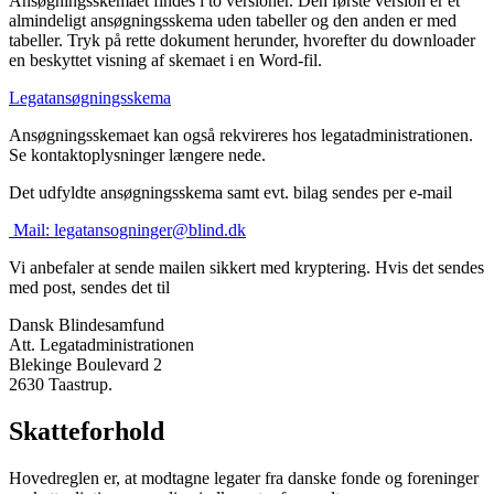
Ansøgningsskemaet findes i to versioner. Den første version er et
almindeligt ansøgningsskema uden tabeller og den anden er med
tabeller. Tryk på rette dokument herunder, hvorefter du downloader
en beskyttet visning af skemaet i en Word-fil.
Legatansøgningsskema
Ansøgningsskemaet kan også rekvireres hos legatadministrationen.
Se kontaktoplysninger længere nede.
Det udfyldte ansøgningsskema samt evt. bilag sendes per e-mail
Mail:
legatansogninger@blind.dk
Vi anbefaler at sende mailen sikkert med kryptering. Hvis det sendes
med post, sendes det til
Dansk Blindesamfund
Att. Legatadministrationen
Blekinge Boulevard 2
2630 Taastrup.
Skatteforhold
Hovedreglen er, at modtagne legater fra danske fonde og foreninger