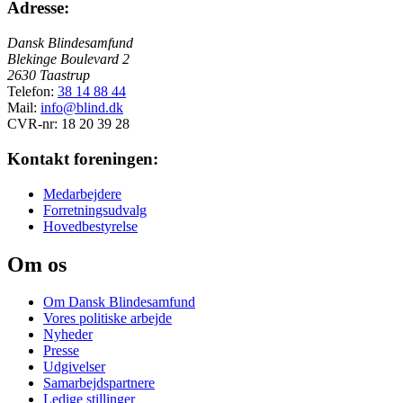
Adresse:
Dansk Blindesamfund
Blekinge Boulevard 2
2630 Taastrup
Telefon:
38 14 88 44
Mail:
info@blind.dk
CVR-nr: 18 20 39 28
Kontakt foreningen:
Medarbejdere
Forretningsudvalg
Hovedbestyrelse
Om os
Om Dansk Blindesamfund
Vores politiske arbejde
Nyheder
Presse
Udgivelser
Samarbejdspartnere
Ledige stillinger