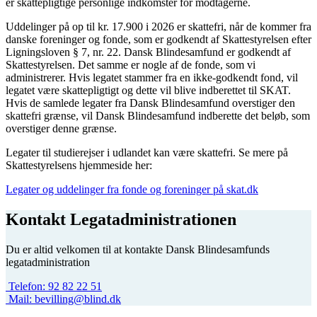
er skattepligtige personlige indkomster for modtagerne.
Uddelinger på op til kr. 17.900 i 2026 er skattefri, når de kommer fra
danske foreninger og fonde, som er godkendt af Skattestyrelsen efter
Ligningsloven § 7, nr. 22. Dansk Blindesamfund er godkendt af
Skattestyrelsen. Det samme er nogle af de fonde, som vi
administrerer. Hvis legatet stammer fra en ikke-godkendt fond, vil
legatet være skattepligtigt og dette vil blive indberettet til SKAT.
Hvis de samlede legater fra Dansk Blindesamfund overstiger den
skattefri grænse, vil Dansk Blindesamfund indberette det beløb, som
overstiger denne grænse.
Legater til studierejser i udlandet kan være skattefri. Se mere på
Skattestyrelsens hjemmeside her:
Legater og uddelinger fra fonde og foreninger på skat.dk
Kontakt Legatadministrationen
Du er altid velkomen til at kontakte Dansk Blindesamfunds
legatadministration
Telefon:
92 82 22 51
Mail:
bevilling@blind.dk