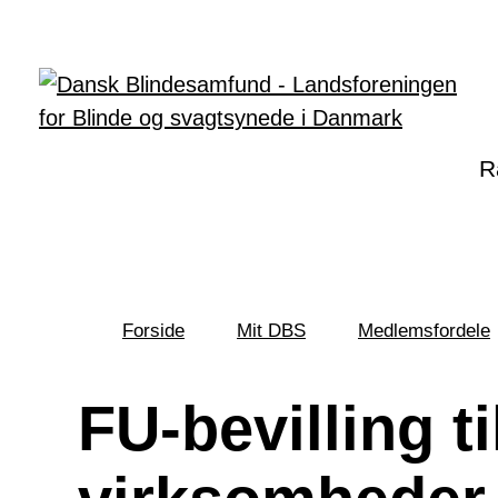
Gå til hovedindhold
R
Forside
Mit DBS
Medlemsfordele
Du
er
her:
FU-bevilling t