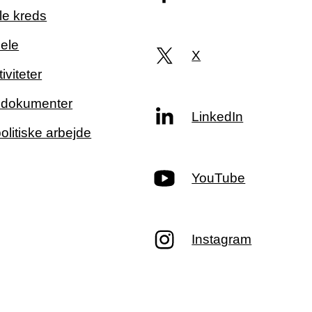
le kreds
ele
X
iviteter
g dokumenter
LinkedIn
politiske arbejde
YouTube
Instagram