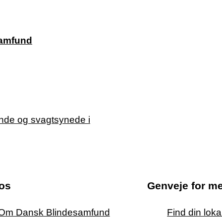
samfund
os
Genveje for m
Om Dansk Blindesamfund
Find din lok