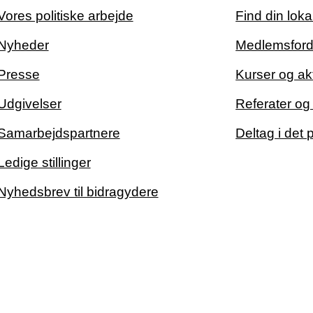
Vores politiske arbejde
Find din loka
Nyheder
Medlemsford
Presse
Kurser og akt
Udgivelser
Referater o
Samarbejdspartnere
Deltag i det 
Ledige stillinger
Nyhedsbrev til bidragydere