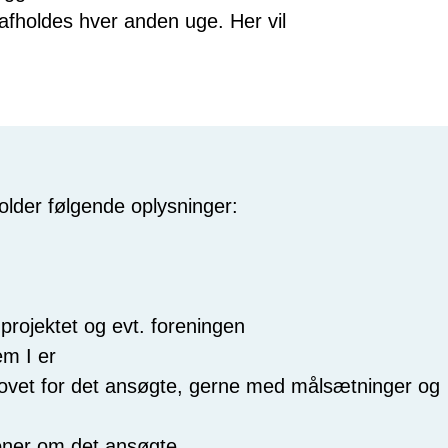
afholdes hver anden uge. Her vil
older følgende oplysninger:
 projektet og evt. foreningen
em I er
hovet for det ansøgte, gerne med målsætninger og
oner om det ansøgte