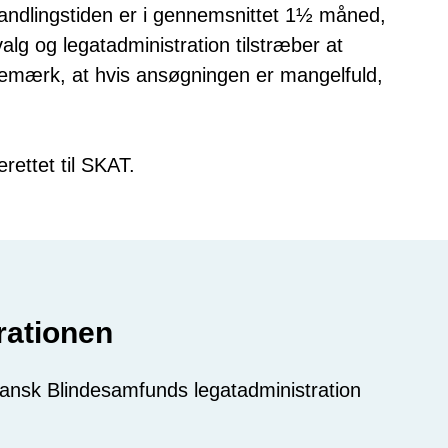
ehandlingstiden er i gennemsnittet 1½ måned,
g og legatadministration tilstræber at
Bemærk, at hvis ansøgningen er mangelfuld,
rettet til SKAT.
rationen
 Dansk Blindesamfunds legatadministration