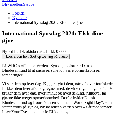
Bliv medlem
Støt os
Du
Forside
er
Nyheder
her:
International Synsdag 2021: Elsk dine øjne
International Synsdag 2021: Elsk dine
øjne
Nyhed fra 14. oktober 2021 - kl. 07:00
Læs siden højt
Sæt oplæsning på pause
På WHO’s officielle Verdens Synsdag opfordrer Dansk
Blindesamfund til at passe på synet og være opmærksom på
forandringer.
Vi slår dem op hver dag. Kigger dybt i dem, når vi bliver forelskede.
Lukker dem hver aften og regner med, de virker igen dagen efter. Vi
bruger dem hver dag, hvert minut og hvert sekund. Alligevel får
øjnene ikke meget opmærksomhed. Derfor hylder Dansk
Blindesamfund og Louis Nielsen sammen ”World Sight Day”, som
sætter fokus på syn og synshandicap verden over – i år med temaet:
Love Your Eyes – på dansk: Elsk dine øjne.