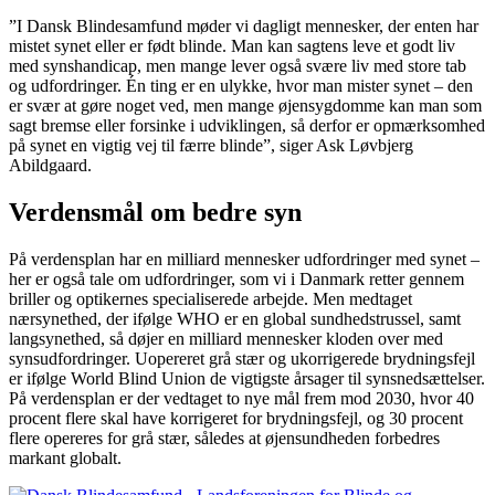
”I Dansk Blindesamfund møder vi dagligt mennesker, der enten har
mistet synet eller er født blinde. Man kan sagtens leve et godt liv
med synshandicap, men mange lever også svære liv med store tab
og udfordringer. Én ting er en ulykke, hvor man mister synet – den
er svær at gøre noget ved, men mange øjensygdomme kan man som
sagt bremse eller forsinke i udviklingen, så derfor er opmærksomhed
på synet en vigtig vej til færre blinde”, siger Ask Løvbjerg
Abildgaard.
Verdensmål om bedre syn
På verdensplan har en milliard mennesker udfordringer med synet –
her er også tale om udfordringer, som vi i Danmark retter gennem
briller og optikernes specialiserede arbejde. Men medtaget
nærsynethed, der ifølge WHO er en global sundhedstrussel, samt
langsynethed, så døjer en milliard mennesker kloden over med
synsudfordringer. Uopereret grå stær og ukorrigerede brydningsfejl
er ifølge World Blind Union de vigtigste årsager til synsnedsættelser.
På verdensplan er der vedtaget to nye mål frem mod 2030, hvor 40
procent flere skal have korrigeret for brydningsfejl, og 30 procent
flere opereres for grå stær, således at øjensundheden forbedres
markant globalt.