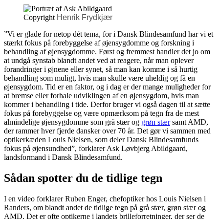
Copyright
Henrik Frydkjær
”Vi er glade for netop dét tema, for i Dansk Blindesamfund har vi et
stærkt fokus på forebyggelse af øjensygdomme og forskning i
behandling af øjensygdomme. Først og fremmest handler det jo om
at undgå synstab blandt andet ved at reagere, når man oplever
forandringer i øjnene eller synet, så man kan komme i så hurtig
behandling som muligt, hvis man skulle være uheldig og få en
øjensygdom. Tid er en faktor, og i dag er der mange muligheder for
at bremse eller forhale udviklingen af en øjensygdom, hvis man
kommer i behandling i tide. Derfor bruger vi også dagen til at sætte
fokus på forebyggelse og være opmærksom på tegn fra de mest
almindelige øjensygdomme som grå stær og
grøn stær
samt AMD,
der rammer hver fjerde dansker over 70 år. Det gør vi sammen med
optikerkæden Louis Nielsen, som deler Dansk Blindesamfunds
fokus på øjensundhed”, forklarer Ask Løvbjerg Abildgaard,
landsformand i Dansk Blindesamfund.
Sådan spotter du de tidlige tegn
I en video forklarer Ruben Enger, chefoptiker hos Louis Nielsen i
Randers, om blandt andet de tidlige tegn på grå stær, grøn stær og
AMD. Det er ofte optikerne i landets brilleforretninger, der ser de