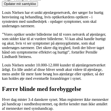
Opdater mit samtykke
Louis Nielsen har et unikt øjenlægenetværk, der sørger for hurtig
henvisning og behandling, hvis optikerkædens optikere - i
synstesten med sundhedstjek - opdager symptomer, som skal
undersøges nærmere.
”Vores optiker sender billederne ind til vores netværk af øjenlæger,
som sidder klar til at vurdere billederne. Vi kan altså handle hurtigt
og akut, hvis vi ser symptomer på øjensygdomme, som skal
undersøges nærmere. Det sikrer dig tryghed, fordi der bliver taget
hånd om symptomerne effektivt og hurtigt”, fortæller Pernille
Lindhardt Steiness.
Louis Nielsen sender 10.000-12.000 kunder til øjenlægenetværket
årligt. En lille andel af disse bliver sendt akut videre til øjenlæge,
mens andre får mere faste besøg hos øjenlæge eller optiker, så der
kan holdes øje med eventuelle forandringer i synet.
Færre blinde med forebyggelse
Hver dag mister 3-4 danskere synet. Man registrerer ikke mennesker
på handicap i sundhedssystemet, og derfor kender man ikke antallet
af mennesker med synshandicap.