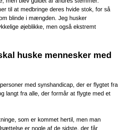
 se, men blev guidet af andres stemmer.
r til at medbringe deres hvide stok, for så
 som blinde i mængden. Jeg husker
kkelige øjeblikke, men også ekstremt
 skal huske mennesker med
ersoner med synshandicap, der er flygtet fra
g langt fra alle, der formår at flygte med et
ygtninge, som er kommet hertil, men man
ættelse er nogle af de sidste, der får