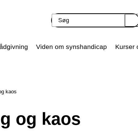
ådgivning
Viden om synshandicap
Kurser o
 og kaos
rig og kaos