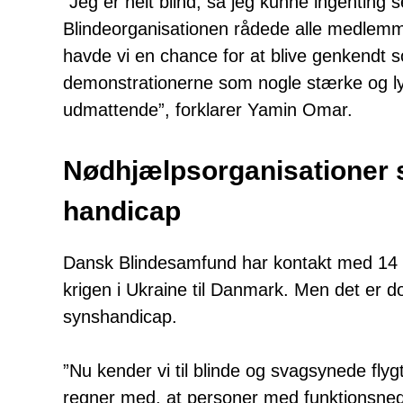
”Jeg er helt blind, så jeg kunne ingenting
Blindeorganisationen rådede alle medlemme
havde vi en chance for at blive genkendt
demonstrationerne som nogle stærke og ly
udmattende”, forklarer Yamin Omar.
Nødhjælpsorganisationer
handicap
Dansk Blindesamfund har kontakt med 14 p
krigen i Ukraine til Danmark. Men det er do
synshandicap.
”Nu kender vi til blinde og svagsynede fl
regner med, at personer med funktionsneds