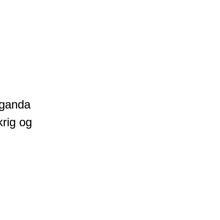
uganda
krig og