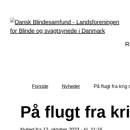
Gå til hovedindhold
R
Forside
Nyheder
På flugt fra krig
Du
er
her:
På flugt fra k
Nyhed fra 12. oktober 2023 - kl. 11:16