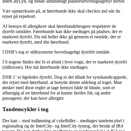
InterCityLyn, og betale almindeligt pladsreserveringssgebyr herfor.
Vær opmærksom på, at førerhunde ikke skal checkes ind når du
rejser på rejsekort.
Af hensyn til allergikere skal førerhundebrugere respektere de
dyrefri områder. Førerhunde kan ikke medtages på pladser, der er
markeret dyrefri. Du må heller ikke gå gennem et område, der er
markeret dyrefri, med din førerhund.
I DSB’s tog er stillezonerne hovedsageligt dyrefrit område.
I S-togene findes der fx et afsnit i hver vogn, der er markeret dyrefri
(stillezone). Her må førerhunde ikke medtages.
DSB 1’ er ligeledes dyrefri. Dog er det tilladt for synshandicappede,
der rejser med førerhund, at benytte denne afdeling af toget. Man
ønsker med disse regler at tage hensyn både til blinde, som er
afhængig af en førerhund for at kunne færdes frit, og andre
passagerer, der kan have allergier.
Tandemcykler i tog
Der kan – mod indløsning af cykelbillet – medtages tandemcykel i
regionaltog og de InterCity- og InterCity-lyntog, der består af IR4