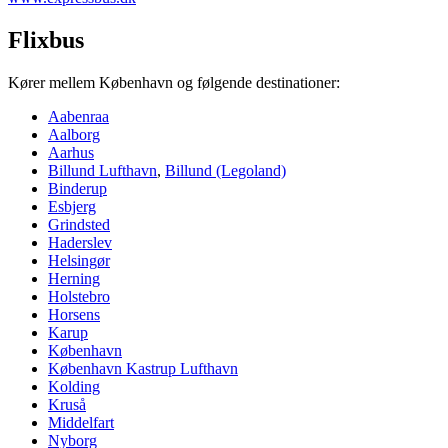
Flixbus
Kører mellem København og følgende destinationer:
Aabenraa
Aalborg
Aarhus
Billund Lufthavn
,
Billund (Legoland)
Binderup
Esbjerg
Grindsted
Haderslev
Helsingør
Herning
Holstebro
Horsens
Karup
København
København Kastrup Lufthavn
Kolding
Kruså
Middelfart
Nyborg