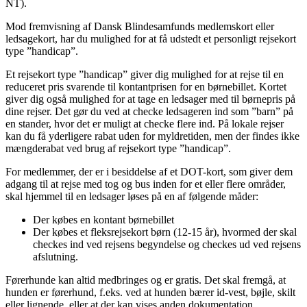
NT).
Mod fremvisning af Dansk Blindesamfunds medlemskort eller
ledsagekort, har du mulighed for at få udstedt et personligt rejsekort
type ”handicap”.
Et rejsekort type ”handicap” giver dig mulighed for at rejse til en
reduceret pris svarende til kontantprisen for en børnebillet. Kortet
giver dig også mulighed for at tage en ledsager med til børnepris på
dine rejser. Det gør du ved at checke ledsageren ind som ”barn” på
en stander, hvor det er muligt at checke flere ind. På lokale rejser
kan du få yderligere rabat uden for myldretiden, men der findes ikke
mængderabat ved brug af rejsekort type ”handicap”.
For medlemmer, der er i besiddelse af et DOT-kort, som giver dem
adgang til at rejse med tog og bus inden for et eller flere områder,
skal hjemmel til en ledsager løses på en af følgende måder:
Der købes en kontant børnebillet
Der købes et fleksrejsekort børn (12-15 år), hvormed der skal
checkes ind ved rejsens begyndelse og checkes ud ved rejsens
afslutning.
Førerhunde kan altid medbringes og er gratis. Det skal fremgå, at
hunden er førerhund, f.eks. ved at hunden bærer id-vest, bøjle, skilt
eller lignende, eller at der kan vises anden dokumentation.