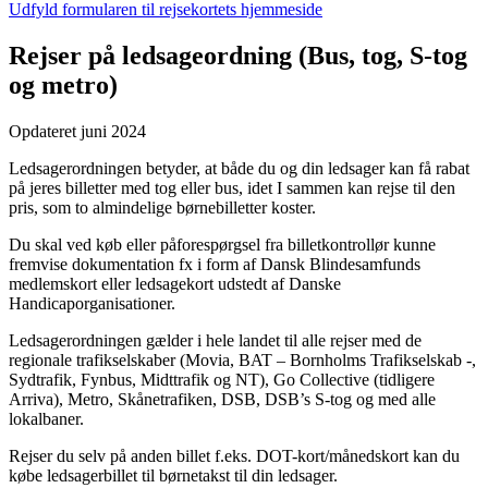
Udfyld formularen til rejsekortets hjemmeside
Rejser på ledsageordning (Bus, tog, S-tog
og metro)
Opdateret juni 2024
Ledsagerordningen betyder, at både du og din ledsager kan få rabat
på jeres billetter med tog eller bus, idet I sammen kan rejse til den
pris, som to almindelige børnebilletter koster.
Du skal ved køb eller påforespørgsel fra billetkontrollør kunne
fremvise dokumentation fx i form af Dansk Blindesamfunds
medlemskort eller ledsagekort udstedt af Danske
Handicaporganisationer.
Ledsagerordningen gælder i hele landet til alle rejser med de
regionale trafikselskaber (Movia, BAT – Bornholms Trafikselskab -,
Sydtrafik, Fynbus, Midttrafik og NT), Go Collective (tidligere
Arriva), Metro, Skånetrafiken, DSB, DSB’s S-tog og med alle
lokalbaner.
Rejser du selv på anden billet f.eks. DOT-kort/månedskort kan du
købe ledsagerbillet til børnetakst til din ledsager.