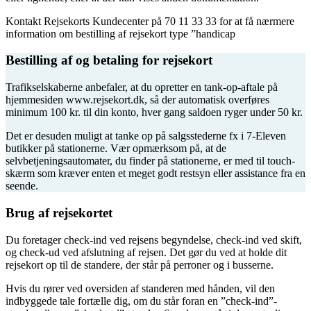
Kontakt Rejsekorts Kundecenter på 70 11 33 33 for at få nærmere
information om bestilling af rejsekort type ”handicap
Bestilling af og betaling for rejsekort
Trafikselskaberne anbefaler, at du opretter en tank-op-aftale på
hjemmesiden www.rejsekort.dk, så der automatisk overføres
minimum 100 kr. til din konto, hver gang saldoen ryger under 50 kr.
Det er desuden muligt at tanke op på salgsstederne fx i 7-Eleven
butikker på stationerne. Vær opmærksom på, at de
selvbetjeningsautomater, du finder på stationerne, er med til touch-
skærm som kræver enten et meget godt restsyn eller assistance fra en
seende.
Brug af rejsekortet
Du foretager check-ind ved rejsens begyndelse, check-ind ved skift,
og check-ud ved afslutning af rejsen. Det gør du ved at holde dit
rejsekort op til de standere, der står på perroner og i busserne.
Hvis du rører ved oversiden af standeren med hånden, vil den
indbyggede tale fortælle dig, om du står foran en ”check-ind”-