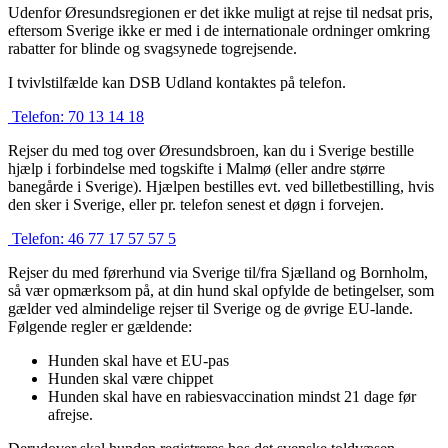
Udenfor Øresundsregionen er det ikke muligt at rejse til nedsat pris,
eftersom Sverige ikke er med i de internationale ordninger omkring
rabatter for blinde og svagsynede togrejsende.
I tvivlstilfælde kan DSB Udland kontaktes på telefon.
Telefon:
70 13 14 18
Rejser du med tog over Øresundsbroen, kan du i Sverige bestille
hjælp i forbindelse med togskifte i Malmø (eller andre større
banegårde i Sverige). Hjælpen bestilles evt. ved billetbestilling, hvis
den sker i Sverige, eller pr. telefon senest et døgn i forvejen.
Telefon:
46 77 17 57 57 5
Rejser du med førerhund via Sverige til/fra Sjælland og Bornholm,
så vær opmærksom på, at din hund skal opfylde de betingelser, som
gælder ved almindelige rejser til Sverige og de øvrige EU-lande.
Følgende regler er gældende:
Hunden skal have et EU-pas
Hunden skal være chippet
Hunden skal have en rabiesvaccination mindst 21 dage før
afrejse.