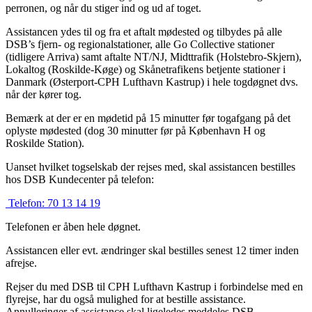
perronen, og når du stiger ind og ud af toget.
Assistancen ydes til og fra et aftalt mødested og tilbydes på alle
DSB’s fjern- og regionalstationer, alle Go Collective stationer
(tidligere Arriva) samt aftalte NT/NJ, Midttrafik (Holstebro-Skjern),
Lokaltog (Roskilde-Køge) og Skånetrafikens betjente stationer i
Danmark (Østerport-CPH Lufthavn Kastrup) i hele togdøgnet dvs.
når der kører tog.
Bemærk at der er en mødetid på 15 minutter før togafgang på det
oplyste mødested (dog 30 minutter før på København H og
Roskilde Station).
Uanset hvilket togselskab der rejses med, skal assistancen bestilles
hos DSB Kundecenter på telefon:
Telefon:
70 13 14 19
Telefonen er åben hele døgnet.
Assistancen eller evt. ændringer skal bestilles senest 12 timer inden
afrejse.
Rejser du med DSB til CPH Lufthavn Kastrup i forbindelse med en
flyrejse, har du også mulighed for at bestille assistance.
Annulleringer af assistance skal ligeledes meddeles DSB