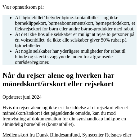
Vær opmærksom på:
At ’børnebillet’ betyder børne-kontantbillet – og ikke
børneklippekort, børneabonnementskort, børneperiodekort, et
fleksrejsekort for børn eller andre børne-produkter med rabat.
At det ikke hos alle selskaber er muligt at rejse to personer på
én voksenbillet, da ikke alle selskaber giver 50% rabat på
børnebilletter.
At nogle selskaber har yderligere muligheder for rabat til
blinde og stærkt svagsynede inden for afgrænsede
områder/regioner.
Når du rejser alene og hverken har
månedskort/årskort eller rejsekort
Opdateret juni 2024
Hvis du rejser alene og ikke er i besiddelse af et rejsekort eller et
månedskort/årskort i det pågældende område, kan du mod
fremvisning af dokumentation for din synshandicap indkøbe en
almindelig børnebillet (kontantbillet).
Medlemskort fra Dansk Blindesamfund, Synscenter Refsnæs eller