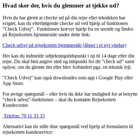
Hvad sker der, hvis du glemmer at tjekke ud?
Hvis du har glemt at checke ud på din rejse eller teknikken har
svigtet, kan du efterfølgende checke ud ved hjælp af funktionen
”Check Udvej”. Funktionen kræver hjælp fra en seende og findes
på Rejsekortets hjemmeside under dette link:
Check udvej på rejsekortets hjemmeside (åbner i et nyt vindue)
Her kan du indmelde udtjekningstidspunkt i op til 14 dage efter din
rejse. Du skal blot angive sted og tidspunkt for dit ”check ud” samt
oplyse, om du glemte det eller blev forhindret pga. en teknisk fejl.
”Check Udvej” kan også downloades som app i Google Play eller
App Store.
For øvrige spørgsmål – eller hvis du ikke har mulighed for at benytte
”check udvej”-funktionen – skal du kontakte Rejsekortets
Kundecenter.
Telefon:
70 11 33 33
Alternativt kan du stille dine spørgsmål ved hjælp af formularen til
rejsekortets kundeservice: