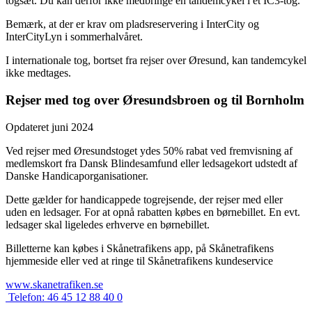
togsæt. Du kan derfor ikke medbringe en tandemcykel i et IC3-tog.
Bemærk, at der er krav om pladsreservering i InterCity og
InterCityLyn i sommerhalvåret.
I internationale tog, bortset fra rejser over Øresund, kan tandemcykel
ikke medtages.
Rejser med tog over Øresundsbroen og til Bornholm
Opdateret juni 2024
Ved rejser med Øresundstoget ydes 50% rabat ved fremvisning af
medlemskort fra Dansk Blindesamfund eller ledsagekort udstedt af
Danske Handicaporganisationer.
Dette gælder for handicappede togrejsende, der rejser med eller
uden en ledsager. For at opnå rabatten købes en børnebillet. En evt.
ledsager skal ligeledes erhverve en børnebillet.
Billetterne kan købes i Skånetrafikens app, på Skånetrafikens
hjemmeside eller ved at ringe til Skånetrafikens kundeservice
www.skanetrafiken.se
Telefon:
46 45 12 88 40 0