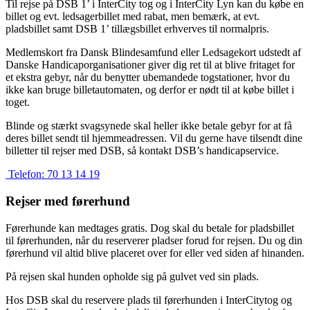
Til rejse på DSB 1’ i InterCity tog og i InterCity Lyn kan du købe en
billet og evt. ledsagerbillet med rabat, men bemærk, at evt.
pladsbillet samt DSB 1’ tillægsbillet erhverves til normalpris.
Medlemskort fra Dansk Blindesamfund eller Ledsagekort udstedt af
Danske Handicaporganisationer giver dig ret til at blive fritaget for
et ekstra gebyr, når du benytter ubemandede togstationer, hvor du
ikke kan bruge billetautomaten, og derfor er nødt til at købe billet i
toget.
Blinde og stærkt svagsynede skal heller ikke betale gebyr for at få
deres billet sendt til hjemmeadressen. Vil du gerne have tilsendt dine
billetter til rejser med DSB, så kontakt DSB’s handicapservice.
Telefon:
70 13 14 19
Rejser med førerhund
Førerhunde kan medtages gratis. Dog skal du betale for pladsbillet
til førerhunden, når du reserverer pladser forud for rejsen. Du og din
førerhund vil altid blive placeret over for eller ved siden af hinanden.
På rejsen skal hunden opholde sig på gulvet ved sin plads.
Hos DSB skal du reservere plads til førerhunden i InterCitytog og