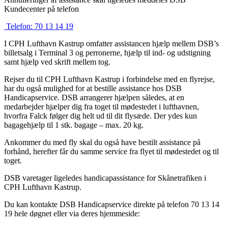
Kundecenter på telefon
Telefon:
70 13 14 19
I CPH Lufthavn Kastrup omfatter assistancen hjælp mellem DSB’s
billetsalg i Terminal 3 og perronerne, hjælp til ind- og udstigning
samt hjælp ved skrift mellem tog.
Rejser du til CPH Lufthavn Kastrup i forbindelse med en flyrejse,
har du også mulighed for at bestille assistance hos DSB
Handicapservice. DSB arrangerer hjælpen således, at en
medarbejder hjælper dig fra toget til mødestedet i lufthavnen,
hvorfra Falck følger dig helt ud til dit flysæde. Der ydes kun
bagagehjælp til 1 stk. bagage – max. 20 kg.
Ankommer du med fly skal du også have bestilt assistance på
forhånd, herefter får du samme service fra flyet til mødestedet og til
toget.
DSB varetager ligeledes handicapassistance for Skånetrafiken i
CPH Lufthavn Kastrup.
Du kan kontakte DSB Handicapservice direkte på telefon 70 13 14
19 hele døgnet eller via deres hjemmeside: