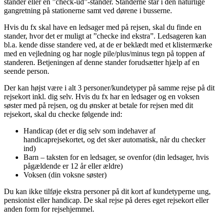
stander eller en ”check-ud”-stander. Standerne står i den naturlige
gangretning på stationerne samt ved dørene i busserne.
Hvis du fx skal have en ledsager med på rejsen, skal du finde en
stander, hvor det er muligt at ”checke ind ekstra”. Ledsageren kan
bl.a. kende disse standere ved, at de er beklædt med et klistermærke
med en vejledning og har nogle pile/plus/minus tegn på toppen af
standeren. Betjeningen af denne stander forudsætter hjælp af en
seende person.
Der kan højst være i alt 3 personer/kundetyper på samme rejse på dit
rejsekort inkl. dig selv. Hvis du fx har en ledsager og en voksen
søster med på rejsen, og du ønsker at betale for rejsen med dit
rejsekort, skal du checke følgende ind:
Handicap (det er dig selv som indehaver af
handicaprejsekortet, og det sker automatisk, når du checker
ind)
Barn – taksten for en ledsager, se ovenfor (din ledsager, hvis
pågældende er 12 år eller ældre)
Voksen (din voksne søster)
Du kan ikke tilføje ekstra personer på dit kort af kundetyperne ung,
pensionist eller handicap. De skal rejse på deres eget rejsekort eller
anden form for rejsehjemmel.