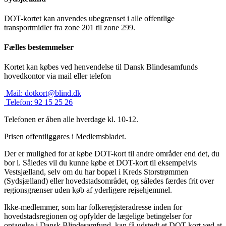
DOT-kortet kan anvendes ubegrænset i alle offentlige
transportmidler fra zone 201 til zone 299.
Fælles bestemmelser
Kortet kan købes ved henvendelse til Dansk Blindesamfunds
hovedkontor via mail eller telefon
Mail:
dotkort@blind.dk
Telefon:
92 15 25 26
Telefonen er åben alle hverdage kl. 10-12.
Prisen offentliggøres i Medlemsbladet.
Der er mulighed for at købe DOT-kort til andre områder end det, du
bor i. Således vil du kunne købe et DOT-kort til eksempelvis
Vestsjælland, selv om du har bopæl i Kreds Storstrømmen
(Sydsjælland) eller hovedstadsområdet, og således færdes frit over
regionsgrænser uden køb af yderligere rejsehjemmel.
Ikke-medlemmer, som har folkeregisteradresse inden for
hovedstadsregionen og opfylder de lægelige betingelser for
optagelse i Dansk Blindesamfund, kan få udstedt et DOT-kort ved at