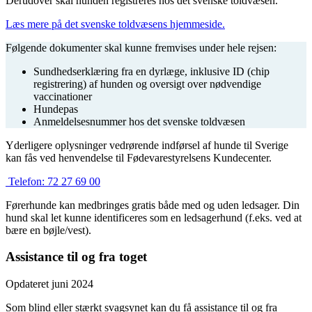
Derudover skal hunden registreres hos det svenske toldvæsen.
Læs mere på det svenske toldvæsens hjemmeside.
Følgende dokumenter skal kunne fremvises under hele rejsen:
Sundhedserklæring fra en dyrlæge, inklusive ID (chip
registrering) af hunden og oversigt over nødvendige
vaccinationer
Hundepas
Anmeldelsesnummer hos det svenske toldvæsen
Yderligere oplysninger vedrørende indførsel af hunde til Sverige
kan fås ved henvendelse til Fødevarestyrelsens Kundecenter.
Telefon:
72 27 69 00
Førerhunde kan medbringes gratis både med og uden ledsager. Din
hund skal let kunne identificeres som en ledsagerhund (f.eks. ved at
bære en bøjle/vest).
Assistance til og fra toget
Opdateret juni 2024
Som blind eller stærkt svagsynet kan du få assistance til og fra