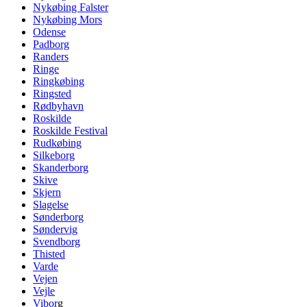
Nykøbing Falster
Nykøbing Mors
Odense
Padborg
Randers
Ringe
Ringkøbing
Ringsted
Rødbyhavn
Roskilde
Roskilde Festival
Rudkøbing
Silkeborg
Skanderborg
Skive
Skjern
Slagelse
Sønderborg
Søndervig
Svendborg
Thisted
Varde
Vejen
Vejle
Vibor
g