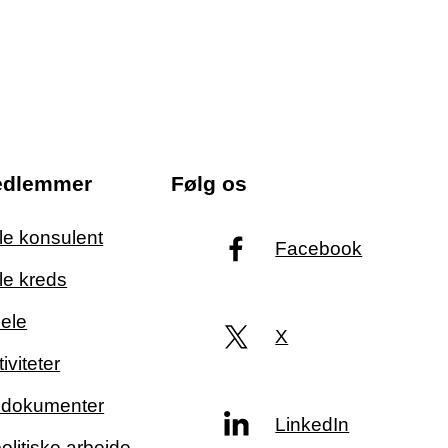
edlemmer
Følg os
ale konsulent
Facebook
le kreds
ele
X
iviteter
g dokumenter
LinkedIn
politiske arbejde