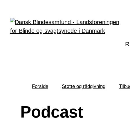
Gå til hovedindhold
R
Forside
Støtte og rådgivning
Tilbu
Du
er
her:
Podcast