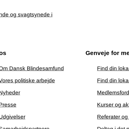
os
Genveje for m
Om Dansk Blindesamfund
Find din lok
Vores politiske arbejde
Find din loka
Nyheder
Medlemsford
Presse
Kurser og akt
Udgivelser
Referater o
Samarbejdspartnere
Deltag i det 