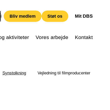
Mit DBS
Bliv medlem
Støt os
g aktiviteter
Vores arbejde
Kontakt
Synstolkning
Vejledning til filmproducenter