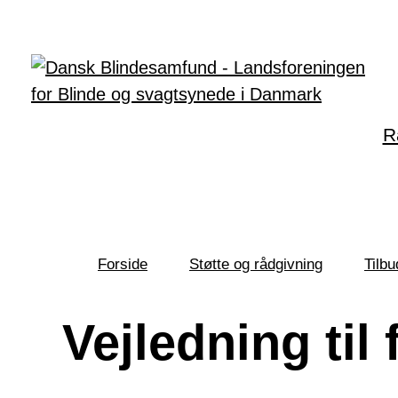
Gå til hovedindhold
R
Forside
Støtte og rådgivning
Tilbu
Du
er
her:
Vejledning til