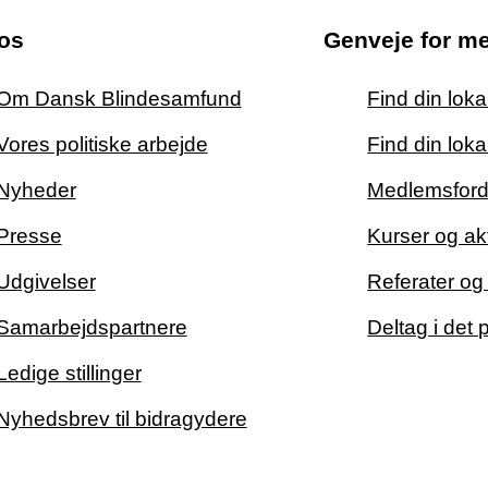
os
Genveje for m
Om Dansk Blindesamfund
Find din lok
Vores politiske arbejde
Find din loka
Nyheder
Medlemsford
Presse
Kurser og akt
Udgivelser
Referater o
Samarbejdspartnere
Deltag i det 
Ledige stillinger
Nyhedsbrev til bidragydere