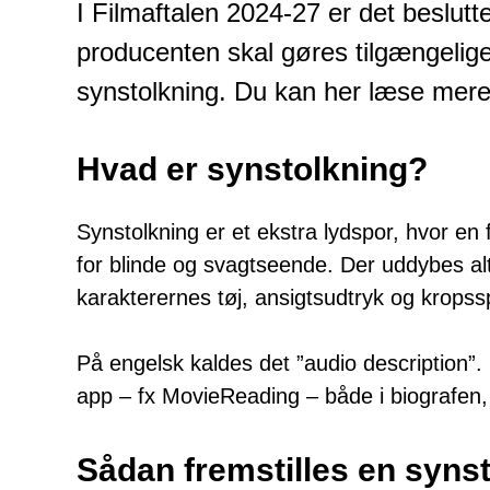
I Filmaftalen 2024-27 er det besluttet
producenten skal gøres tilgængeli
synstolkning. Du kan her læse mere
Hvad er synstolkning?
Synstolkning er et ekstra lydspor, hvor en 
for blinde og svagtseende. Der uddybes alt 
karakterernes tøj, ansigtsudtryk og kropss
På engelsk kaldes det ”audio description”. 
app – fx MovieReading – både i biografen, o
Sådan fremstilles en syns