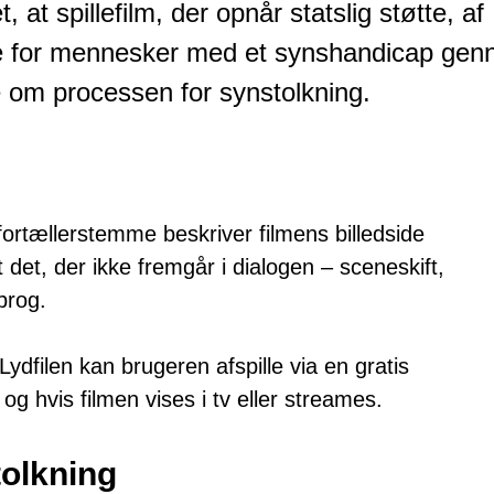
, at spillefilm, der opnår statslig støtte, af
ge for mennesker med et synshandicap ge
 om processen for synstolkning.
fortællerstemme beskriver filmens billedside
det, der ikke fremgår i dialogen – sceneskift,
prog.
Lydfilen kan brugeren afspille via en gratis
g hvis filmen vises i tv eller streames.
tolkning