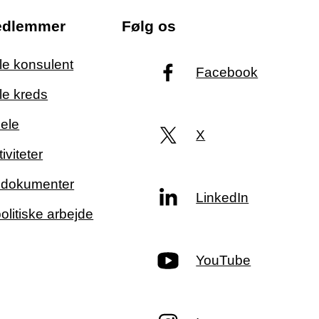
edlemmer
Følg os
ale konsulent
Facebook
le kreds
ele
X
iviteter
g dokumenter
LinkedIn
politiske arbejde
YouTube