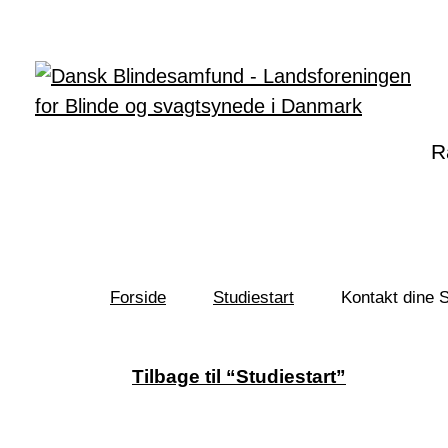
Gå til hovedindhold
R
Forside
Studiestart
Kontakt dine 
Du
er
her:
Tilbage til “Studiestart”