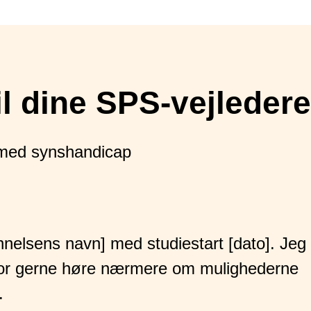
il dine SPS-vejledere
med synshandicap
nnelsens navn] med studiestart [dato]. Jeg
rfor gerne høre nærmere om mulighederne
.