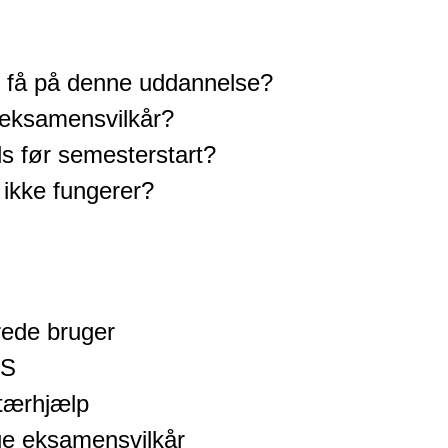
g få på denne uddannelse?
 eksamensvilkår?
s før semesterstart?
 ikke fungerer?
rede bruger
PS
tærhjælp
ge eksamensvilkår