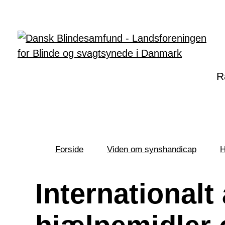
Gå til hovedindhold
R
Forside
Viden om synshandicap
H
Du
er
her:
Internationalt