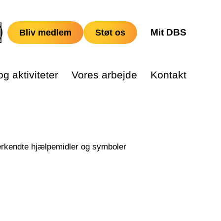
Mit DBS
Bliv medlem
Støt os
g aktiviteter
Vores arbejde
Kontakt
nerkendte hjælpemidler og symboler