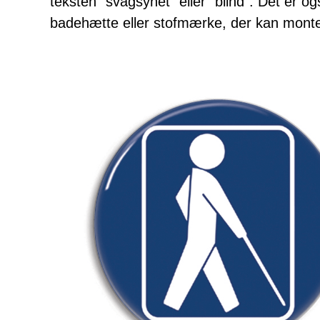
teksten ”svagsynet” eller ”blind”. Det er 
badehætte eller stofmærke, der kan monter