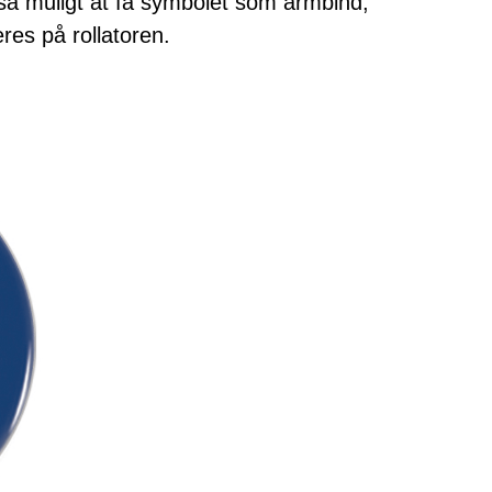
også muligt at få symbolet som armbind,
es på rollatoren.