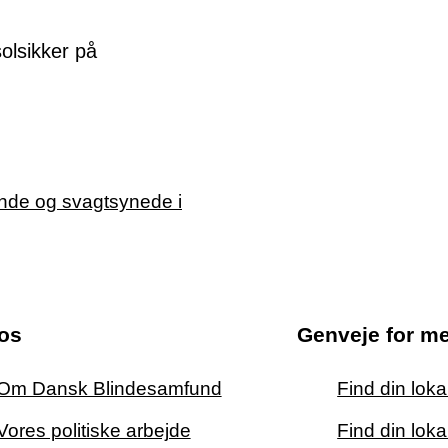
os
Genveje for m
Om Dansk Blindesamfund
Find din lok
Vores politiske arbejde
Find din loka