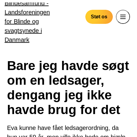
Gå til hovedindhold
Støt os
Bare jeg havde søgt
om en ledsager,
dengang jeg ikke
havde brug for det
Eva kunne have fået ledsagerordning, da
hun var 59 år, men ville ikke bede om hjælp,