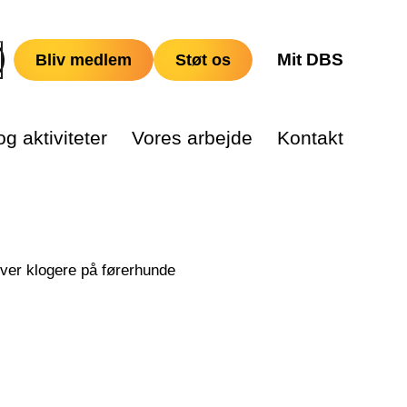
Mit DBS
Bliv medlem
Støt os
g aktiviteter
Vores arbejde
Kontakt
ver klogere på førerhunde