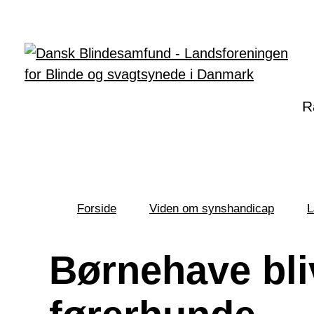
Gå til hovedindhold
R
Forside
Viden om synshandicap
L
Du
er
her:
Børnehave bli