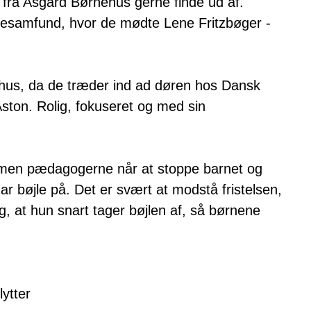
 fra Asgård Børnehus gerne finde ud af.
ndesamfund, hvor de mødte Lene Fritzbøger -
hus, da de træder ind ad døren hos Dansk
ston. Rolig, fokuseret og med sin
, men pædagogerne når at stoppe barnet og
har bøjle på. Det er svært at modstå fristelsen,
g, at hun snart tager bøjlen af, så børnene