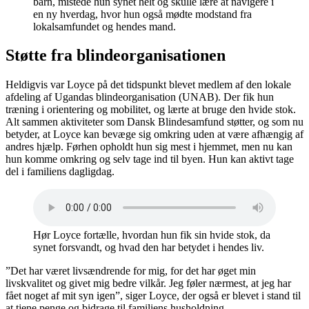
barn, mistede hun synet helt og skulle lære at navigere i
en ny hverdag, hvor hun også mødte modstand fra
lokalsamfundet og hendes mand.
Støtte fra blindeorganisationen
Heldigvis var Loyce på det tidspunkt blevet medlem af den lokale
afdeling af Ugandas blindeorganisation (UNAB). Der fik hun
træning i orientering og mobilitet, og lærte at bruge den hvide stok.
Alt sammen aktiviteter som Dansk Blindesamfund støtter, og som nu
betyder, at Loyce kan bevæge sig omkring uden at være afhængig af
andres hjælp. Førhen opholdt hun sig mest i hjemmet, men nu kan
hun komme omkring og selv tage ind til byen. Hun kan aktivt tage
del i familiens dagligdag.
Hør Loyce fortælle, hvordan hun fik sin hvide stok, da
synet forsvandt, og hvad den har betydet i hendes liv.
”Det har været livsændrende for mig, for det har øget min
livskvalitet og givet mig bedre vilkår. Jeg føler nærmest, at jeg har
fået noget af mit syn igen”, siger Loyce, der også er blevet i stand til
at tjene penge og bidrage til familiens husholdning.