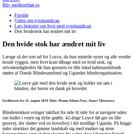
Bliv medlem
Støt os
Du
Forside
er
Viden om synshandicap
her:
Læs historier om livet med synshandicap
Den hvidestok har ændret mit liv
Den hvide stok har ændret mit liv
Længe så det sort ud for Loyce, da hun mistede synet og alle vendte
hende ryggen, men livet kom tilbage med en hvid stok, og
selvstændigheden fik hun gennem en lille lokal købmandsbutik
støttet af Dansk Blindesamfund og Ugandas blindeorganisation.
Livshistorie fra 11. august 2024 Tekst: Hanne Selnæs Foto: Stuart Tibaweswa
Blindestokken svinger taktfast fra side til side for at navigere uden
om huller i vejen og dybe grøfte. 42-årige Loyce føl ger en lille
grusvej, der slutter ved en hovedvej i det nordlige Uganda. På begge
sider strækker det grønne landskab sig med marker og store
bananpalmer, som skaber skygge fra solen. Syv kilometer ligeud