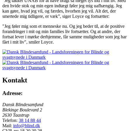
”Jeg takker UNAB for at have bragt så meget lys ind i mit liv. Med
den hvide stok og min egen indtægt føler jeg mig uafhængig. Jeg
kan gøre, hvad jeg vil, og færdes, hvorhen jeg vil. Alt det, der
smertede mig tidligere, er væk”, siger Loyce og fortsætter:
"Jeg føler mig som et menneske nu. Og jeg beder til, at de positive
forandringer i mit og min families liv fortsætter. Og at andre, der
fortsat lever i mørke derhjemme, får samme muligheder som jeg har
fået i mit liv", smiler Loyce.
Kontakt
Adresse:
Dansk Blindesamfund
Blekinge Boulevard 2
2630 Taastrup
Telefon:
38 14 88 44
Mail:
info@blind.dk
CVR-nr: 18 20 39 28