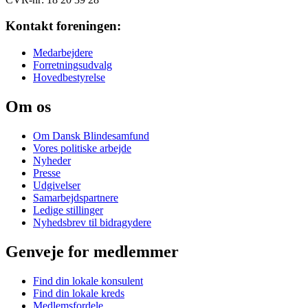
Kontakt foreningen:
Medarbejdere
Forretningsudvalg
Hovedbestyrelse
Om os
Om Dansk Blindesamfund
Vores politiske arbejde
Nyheder
Presse
Udgivelser
Samarbejdspartnere
Ledige stillinger
Nyhedsbrev til bidragydere
Genveje for medlemmer
Find din lokale konsulent
Find din lokale kreds
Medlemsfordele