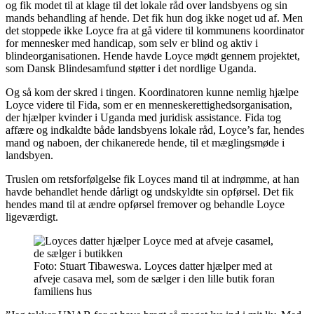
og fik modet til at klage til det lokale råd over landsbyens og sin
mands behandling af hende. Det fik hun dog ikke noget ud af. Men
det stoppede ikke Loyce fra at gå videre til kommunens koordinator
for mennesker med handicap, som selv er blind og aktiv i
blindeorganisationen. Hende havde Loyce mødt gennem projektet,
som Dansk Blindesamfund støtter i det nordlige Uganda.
Og så kom der skred i tingen. Koordinatoren kunne nemlig hjælpe
Loyce videre til Fida, som er en menneskerettighedsorganisation,
der hjælper kvinder i Uganda med juridisk assistance. Fida tog
affære og indkaldte både landsbyens lokale råd, Loyce’s far, hendes
mand og naboen, der chikanerede hende, til et mæglingsmøde i
landsbyen.
Truslen om retsforfølgelse fik Loyces mand til at indrømme, at han
havde behandlet hende dårligt og undskyldte sin opførsel. Det fik
hendes mand til at ændre opførsel fremover og behandle Loyce
ligeværdigt.
Foto: Stuart Tibaweswa. Loyces datter hjælper med at
afveje casava mel, som de sælger i den lille butik foran
familiens hus