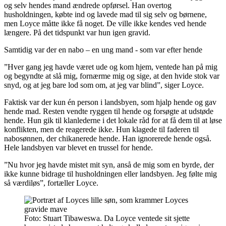
og selv hendes mand ændrede opførsel. Han overtog
husholdningen, købte ind og lavede mad til sig selv og børnene,
men Loyce måtte ikke få noget. De ville ikke kendes ved hende
længere. På det tidspunkt var hun igen gravid.
Samtidig var der en nabo – en ung mand - som var efter hende
”Hver gang jeg havde været ude og kom hjem, ventede han på mig
og begyndte at slå mig, fornærme mig og sige, at den hvide stok var
snyd, og at jeg bare lod som om, at jeg var blind”, siger Loyce.
Faktisk var der kun én person i landsbyen, som hjalp hende og gav
hende mad. Resten vendte ryggen til hende og forsøgte at udstøde
hende. Hun gik til klanlederne i det lokale råd for at få dem til at løse
konflikten, men de reagerede ikke. Hun klagede til faderen til
nabosønnen, der chikanerede hende. Han ignorerede hende også.
Hele landsbyen var blevet en trussel for hende.
”Nu hvor jeg havde mistet mit syn, anså de mig som en byrde, der
ikke kunne bidrage til husholdningen eller landsbyen. Jeg følte mig
så værdiløs”, fortæller Loyce.
Foto: Stuart Tibaweswa. Da Loyce ventede sit sjette