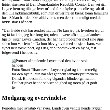
ligger grænsen til Den Demokratiske Republik Congo. Den vej går
Loyce frem og tilbage hver måned for at købe palmeolie og salt til
den lille købmandsbutik, som hun driver fra en bænk foran familiens
hus. Sådan har det ikke altid været, men det er nu muligt med den
hvide stok i hånden.
”Den hvide stok har ændret mit liv. Nu kan jeg gå, hvorhen jeg vil
og få fat i det, jeg har brug for, uden at være afhængig af andres
hjælp” siger Loyce Candiru, der har haft problemer med sine øjne,
siden hun var fem år. Da hun blev gravid med sit sjette barn, var
synet helt forsvundet, og i dag er blindestokken en ny og fast
følgesvend i hendes liv.
Foto: Stuart Tibaweswa. Loyceer glad og taknemmelig
for den hjælp, hun har fået gennem samarbejdet mellem
Dansk Blindesamfund og Ugandas blindeorganisation.
Det har givet hende selvstændighed og troen på et godt
liv.
Modgang og overvindelse
Perioden med synstab var svær. Landsbyen vendte hende ryggen,