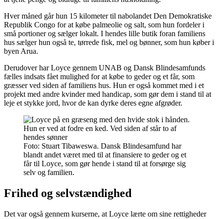
Hver måned går hun 15 kilometer til nabolandet Den Demokratiske
Republik Congo for at købe palmeolie og salt, som hun fordeler i
små portioner og sælger lokalt. I hendes lille butik foran familiens
hus sælger hun også te, tørrede fisk, mel og bønner, som hun køber i
byen Arua.
Derudover har Loyce gennem UNAB og Dansk Blindesamfunds
fælles indsats fået mulighed for at købe to geder og et får, som
græsser ved siden af familiens hus. Hun er også kommet med i et
projekt med andre kvinder med handicap, som gør dem i stand til at
leje et stykke jord, hvor de kan dyrke deres egne afgrøder.
Foto: Stuart Tibaweswa. Dansk Blindesamfund har
blandt andet været med til at finansiere to geder og et
får til Loyce, som gør hende i stand til at forsørge sig
selv og familien.
Frihed og selvstændighed
Det var også gennem kurserne, at Loyce lærte om sine rettigheder