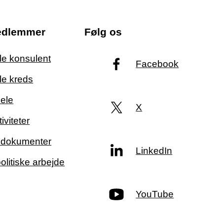
edlemmer
Følg os
ale konsulent
Facebook
le kreds
ele
X
iviteter
g dokumenter
LinkedIn
politiske arbejde
YouTube