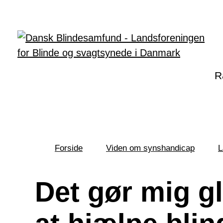
Gå til hovedindhold
R
Forside
Viden om synshandicap
L
Du
er
her:
Det gør mig g