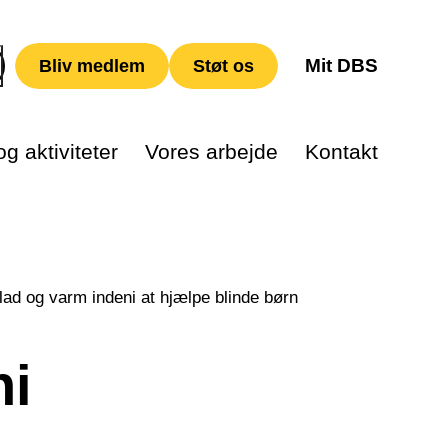
Mit DBS
Bliv medlem
Støt os
g aktiviteter
Vores arbejde
Kontakt
lad og varm indeni at hjælpe blinde børn
ni